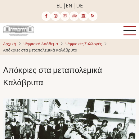
Παράκαμψη
EL
EN
DE
προς
το
κυρίως
περιεχόμενο
Αρχική
Ψηφιακό Απόθεμα
Ψηφιακές Συλλογές
Απόκριες στα μεταπολεμικά Καλάβρυτα
Απόκριες στα μεταπολεμικά
Καλάβρυτα
Image