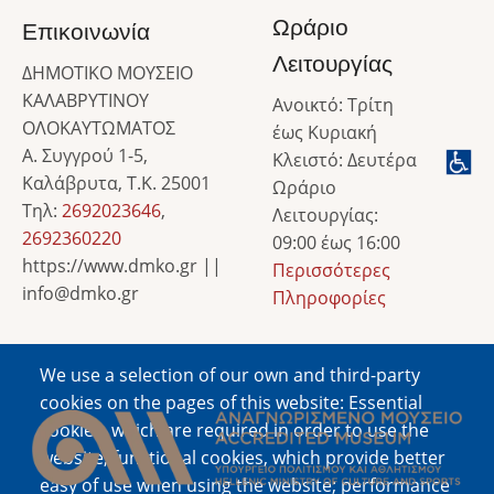
Ωράριο
Επικοινωνία
Λειτουργίας
ΔΗΜΟΤΙΚΟ ΜΟΥΣΕΙΟ
ΚΑΛΑΒΡΥΤΙΝΟΥ
Ανοικτό: Τρίτη
ΟΛΟΚΑΥΤΩΜΑΤΟΣ
έως Κυριακή
Α. Συγγρού 1-5,
Κλειστό: Δευτέρα
Καλάβρυτα, Τ.Κ. 25001
Ωράριο
Τηλ:
2692023646
,
Λειτουργίας:
2692360220
09:00 έως 16:00
https://www.dmko.gr ||
Περισσότερες
info@dmko.gr
Πληροφορίες
We use a selection of our own and third-party
Image
cookies on the pages of this website: Essential
cookies, which are required in order to use the
website; functional cookies, which provide better
easy of use when using the website; performance