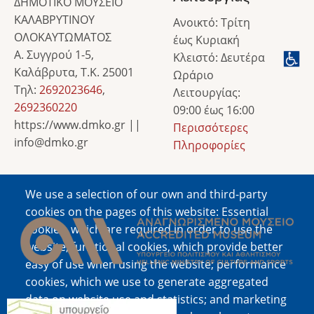
ΔΗΜΟΤΙΚΟ ΜΟΥΣΕΙΟ
ΚΑΛΑΒΡΥΤΙΝΟΥ
Ανοικτό: Τρίτη
ΟΛΟΚΑΥΤΩΜΑΤΟΣ
έως Κυριακή
Α. Συγγρού 1-5,
Κλειστό: Δευτέρα
Καλάβρυτα, Τ.Κ. 25001
Ωράριο
Τηλ:
2692023646
,
Λειτουργίας:
2692360220
09:00 έως 16:00
https://www.dmko.gr ||
Περισσότερες
info@dmko.gr
Πληροφορίες
We use a selection of our own and third-party
Image
cookies on the pages of this website: Essential
cookies, which are required in order to use the
website; functional cookies, which provide better
easy of use when using the website; performance
cookies, which we use to generate aggregated
data on website use and statistics; and marketing
Image