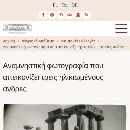
Παράκαμψη
EL
EN
DE
προς
το
κυρίως
περιεχόμενο
Αρχική
Ψηφιακό Απόθεμα
Ψηφιακές Συλλογές
Αναμνηστική φωτογραφία που απεικονίζει τρεις ηλικιωμένους άνδρες
Αναμνηστική φωτογραφία που
απεικονίζει τρεις ηλικιωμένους
άνδρες
Image