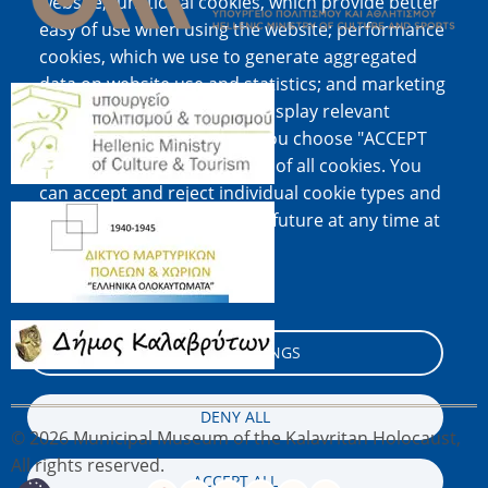
website; functional cookies, which provide better
easy of use when using the website; performance
cookies, which we use to generate aggregated
data on website use and statistics; and marketing
Image
cookies, which are used to display relevant
content and advertising. If you choose "ACCEPT
ALL", you consent to the use of all cookies. You
can accept and reject individual cookie types and
Image
revoke your consent for the future at any time at
"Settings".
Cookie documentation
Image
COOKIE SETTINGS
DENY ALL
© 2026 Municipal Museum of the Kalavritan Holocaust,
All rights reserved.
ACCEPT ALL