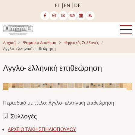
Παράκαμψη
EL
EN
DE
προς
το
κυρίως
περιεχόμενο
Αρχική
Ψηφιακό Απόθεμα
Ψηφιακές Συλλογές
Αγγλο- ελληνική επιθεώρηση
Αγγλο- ελληνική επιθεώρηση
Image
Image
Image
Image
Image
Image
Image
Image
Image
Image
Image
Image
Image
Image
Image
Image
Image
Im
Περιοδικό με τίτλο: Αγγλο- ελληνική επιθεώρηση
Συλλογές
ΑΡΧΕΙΟ ΤΑΚΗ ΣΠΗΛΙΟΠΟΥΛΟΥ