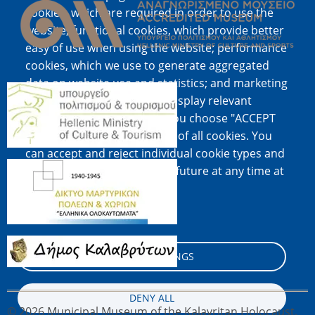
cookies, which are required in order to use the
website; functional cookies, which provide better
easy of use when using the website; performance
cookies, which we use to generate aggregated
data on website use and statistics; and marketing
Image
cookies, which are used to display relevant
content and advertising. If you choose "ACCEPT
ALL", you consent to the use of all cookies. You
can accept and reject individual cookie types and
Image
revoke your consent for the future at any time at
"Settings".
Cookie documentation
Image
COOKIE SETTINGS
DENY ALL
© 2026 Municipal Museum of the Kalavritan Holocaust,