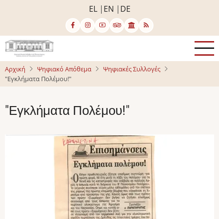
Παράκαμψη
EL
EN
DE
προς
το
κυρίως
περιεχόμενο
Αρχική
Ψηφιακό Απόθεμα
Ψηφιακές Συλλογές
"Εγκλήματα Πολέμου!"
"Εγκλήματα Πολέμου!"
Image