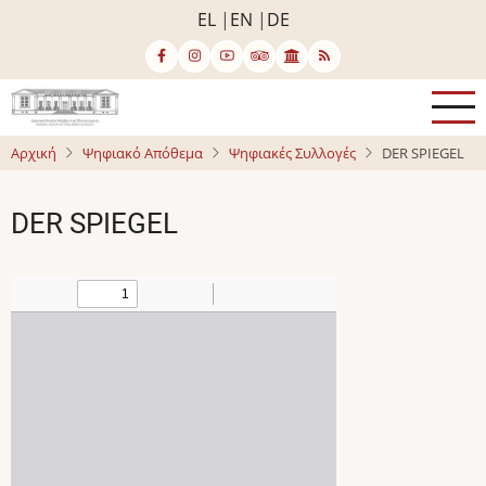
Παράκαμψη
EL
EN
DE
προς
το
κυρίως
περιεχόμενο
Αρχική
Ψηφιακό Απόθεμα
Ψηφιακές Συλλογές
DER SPIEGEL
DER SPIEGEL