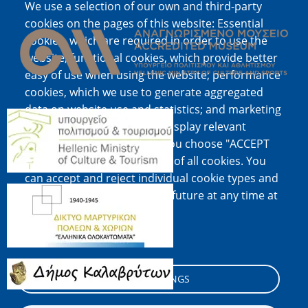
We use a selection of our own and third-party
Image
cookies on the pages of this website: Essential
cookies, which are required in order to use the
website; functional cookies, which provide better
easy of use when using the website; performance
cookies, which we use to generate aggregated
data on website use and statistics; and marketing
Image
cookies, which are used to display relevant
content and advertising. If you choose "ACCEPT
ALL", you consent to the use of all cookies. You
can accept and reject individual cookie types and
Image
revoke your consent for the future at any time at
"Settings".
Cookie documentation
Image
COOKIE SETTINGS