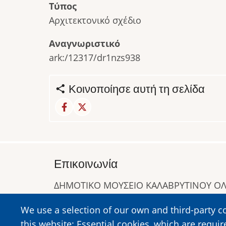
Τύπος
Αρχιτεκτονικό σχέδιο
Αναγνωριστικό
ark:/12317/dr1nzs938
Κοινοποίησε αυτή τη σελίδα
Επικοινωνία
ΔΗΜΟΤΙΚΟ ΜΟΥΣΕΙΟ ΚΑΛΑΒΡΥΤΙΝΟΥ 
Α. Συγγρού 1-5, Καλάβρυτα, Τ.Κ. 25001
We use a selection of our own and third-party c
Τηλ:
2692023646
,
2692360220
this website: Essential cookies, which are requir