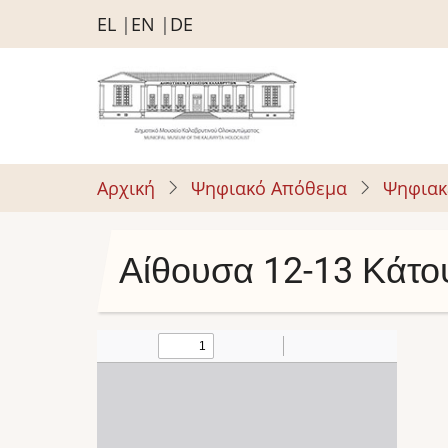
Παράκαμψη
EL
EN
DE
προς
το
κυρίως
περιεχόμενο
Αρχική
Ψηφιακό Απόθεμα
Ψηφιακ
Αίθουσα 12-13 Κάτο