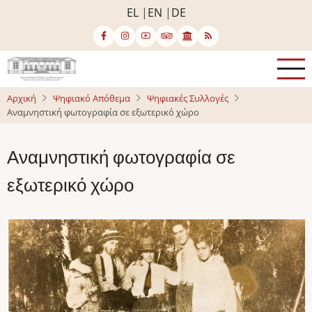
Παράκαμψη
EL
EN
DE
προς
το
κυρίως
περιεχόμενο
Αρχική
Ψηφιακό Απόθεμα
Ψηφιακές Συλλογές
Αναμνηστική φωτογραφία σε εξωτερικό χώρο
Αναμνηστική φωτογραφία σε
εξωτερικό χώρο
Image