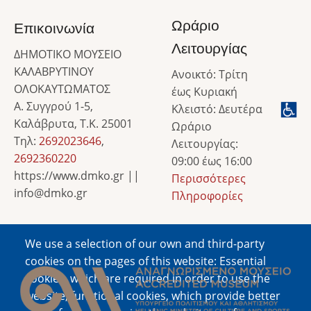
Ωράριο
Επικοινωνία
Λειτουργίας
ΔΗΜΟΤΙΚΟ ΜΟΥΣΕΙΟ
ΚΑΛΑΒΡΥΤΙΝΟΥ
Ανοικτό: Τρίτη
ΟΛΟΚΑΥΤΩΜΑΤΟΣ
έως Κυριακή
Α. Συγγρού 1-5,
Κλειστό: Δευτέρα
Καλάβρυτα, Τ.Κ. 25001
Ωράριο
Τηλ:
2692023646
,
Λειτουργίας:
2692360220
09:00 έως 16:00
https://www.dmko.gr ||
Περισσότερες
info@dmko.gr
Πληροφορίες
We use a selection of our own and third-party
Image
cookies on the pages of this website: Essential
cookies, which are required in order to use the
website; functional cookies, which provide better