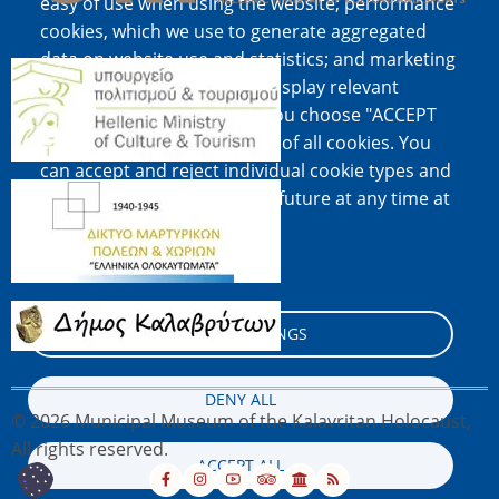
easy of use when using the website; performance
cookies, which we use to generate aggregated
data on website use and statistics; and marketing
Image
cookies, which are used to display relevant
content and advertising. If you choose "ACCEPT
ALL", you consent to the use of all cookies. You
can accept and reject individual cookie types and
Image
revoke your consent for the future at any time at
"Settings".
Cookie documentation
Image
COOKIE SETTINGS
DENY ALL
© 2026 Municipal Museum of the Kalavritan Holocaust,
All rights reserved.
ACCEPT ALL