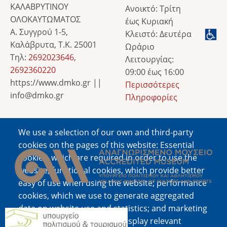
ΚΑΛΑΒΡΥΤΙΝΟΥ
Ανοικτό: Τρίτη
ΟΛΟΚΑΥΤΩΜΑΤΟΣ
έως Κυριακή
Α. Συγγρού 1-5,
Κλειστό: Δευτέρα
Καλάβρυτα, Τ.Κ. 25001
Ωράριο
Τηλ:
2692023646
,
Λειτουργίας:
2692360220
09:00 έως 16:00
https://www.dmko.gr ||
Περισσότερες
info@dmko.gr
Πληροφορίες
We use a selection of our own and third-party
Image
cookies on the pages of this website: Essential
cookies, which are required in order to use the
website; functional cookies, which provide better
easy of use when using the website; performance
cookies, which we use to generate aggregated
data on website use and statistics; and marketing
Image
cookies, which are used to display relevant