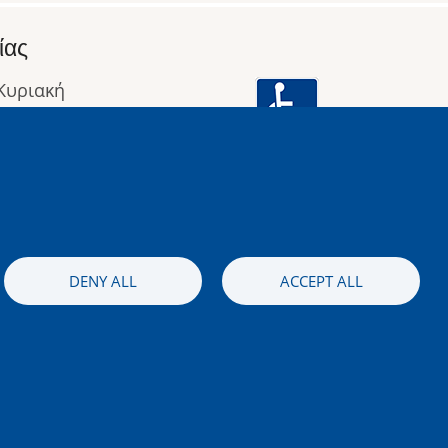
ίας
 Κυριακή
: 09:00 έως 16:00
οφορίες
Image
DENY ALL
ACCEPT ALL