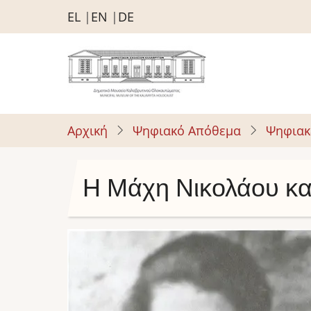
Παράκαμψη
EL
EN
DE
προς
το
κυρίως
περιεχόμενο
Αρχική
Ψηφιακό Απόθεμα
Ψηφιακ
Η Μάχη Νικολάου και
Image