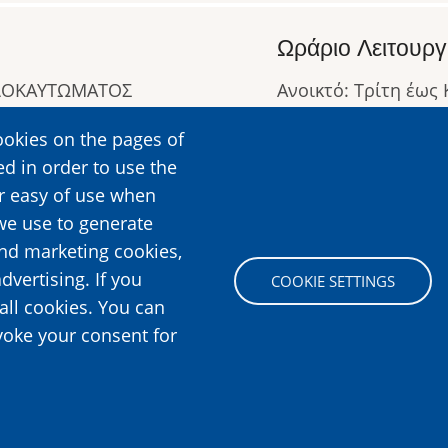
Ωράριο Λειτουργ
ΟΛΟΚΑΥΤΩΜΑΤΟΣ
Ανοικτό: Τρίτη έως
Κλειστό: Δευτέρα
ookies on the pages of
Ωράριο Λειτουργίας
ed in order to use the
Περισσότερες Πληρ
er easy of use when
we use to generate
and marketing cookies,
Image
dvertising. If you
COOKIE SETTINGS
all cookies. You can
voke your consent for
n Holocaust, All rights reserved.