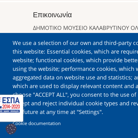
Επικοινωνία
ΔΗΜΟΤΙΚΟ ΜΟΥΣΕΙΟ ΚΑΛΑΒΡΥΤΙΝΟΥ 
Α. Συγγρού 1-5, Καλάβρυτα, Τ.Κ. 25001
We use a selection of our own and third-party c
Τηλ:
2692023646
,
2692360220
this website: Essential cookies, which are requir
https://www.dmko.gr || info@dmko.gr
website; functional cookies, which provide bett
using the website; performance cookies, which 
aggregated data on website use and statistics; 
Image
Image
which are used to display relevant content and a
choose "ACCEPT ALL", you consent to the use of 
accept and reject individual cookie types and re
the future at any time at "Settings".
Cookie documentation
© 2026 Municipal Museum of the Kalavrita