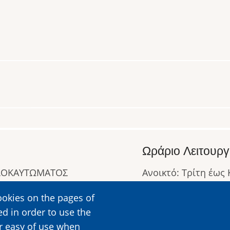
Ωράριο Λειτουργ
ΟΛΟΚΑΥΤΩΜΑΤΟΣ
Ανοικτό: Τρίτη έως
Κλειστό: Δευτέρα
ookies on the pages of
Ωράριο Λειτουργίας
ed in order to use the
Περισσότερες Πληρ
er easy of use when