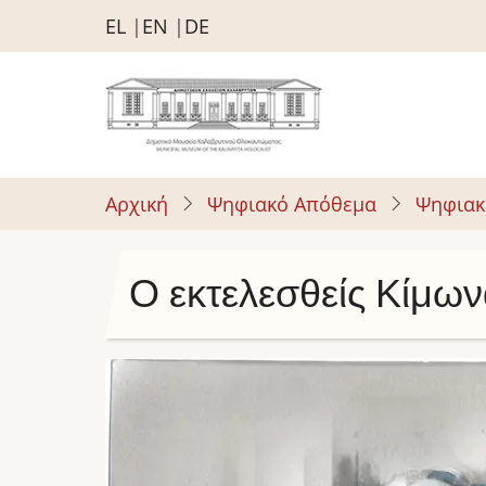
Παράκαμψη
EL
EN
DE
προς
το
κυρίως
περιεχόμενο
Αρχική
Ψηφιακό Απόθεμα
Ψηφιακ
Ο εκτελεσθείς Κίμω
Image