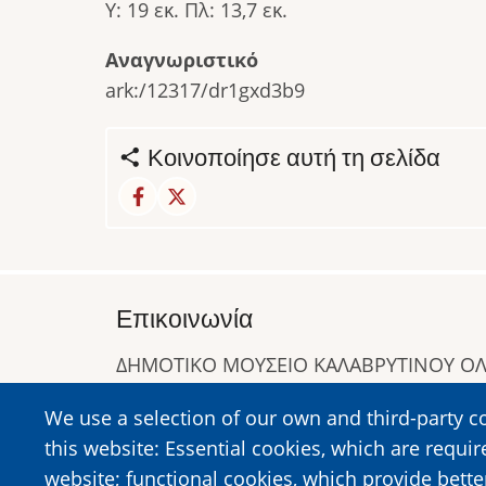
Υ: 19 εκ. Πλ: 13,7 εκ.
Αναγνωριστικό
ark:/12317/dr1gxd3b9
Κοινοποίησε αυτή τη σελίδα
Επικοινωνία
ΔΗΜΟΤΙΚΟ ΜΟΥΣΕΙΟ ΚΑΛΑΒΡΥΤΙΝΟΥ 
Α. Συγγρού 1-5, Καλάβρυτα, Τ.Κ. 25001
We use a selection of our own and third-party c
Τηλ:
2692023646
,
2692360220
this website: Essential cookies, which are requir
https://www.dmko.gr || info@dmko.gr
website; functional cookies, which provide bett