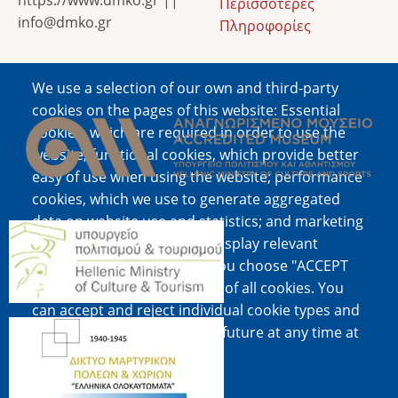
https://www.dmko.gr ||
Περισσότερες
info@dmko.gr
Πληροφορίες
We use a selection of our own and third-party
Image
cookies on the pages of this website: Essential
cookies, which are required in order to use the
website; functional cookies, which provide better
easy of use when using the website; performance
cookies, which we use to generate aggregated
data on website use and statistics; and marketing
Image
cookies, which are used to display relevant
content and advertising. If you choose "ACCEPT
ALL", you consent to the use of all cookies. You
can accept and reject individual cookie types and
Image
revoke your consent for the future at any time at
"Settings".
Cookie documentation