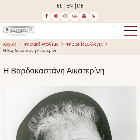
Παράκαμψη
EL
EN
DE
προς
το
κυρίως
περιεχόμενο
Αρχική
Ψηφιακό Απόθεμα
Ψηφιακές Συλλογές
Η Βαρδακαστάνη Αικατερίνη
Η Βαρδακαστάνη Αικατερίνη
Image