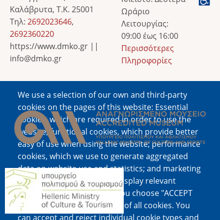
Καλάβρυτα, Τ.Κ. 25001
Ωράριο
Τηλ:
2692023646
,
Λειτουργίας:
2692360220
09:00 έως 16:00
https://www.dmko.gr ||
Περισσότερες
info@dmko.gr
Πληροφορίες
We use a selection of our own and third-party
Image
cookies on the pages of this website: Essential
cookies, which are required in order to use the
website; functional cookies, which provide better
easy of use when using the website; performance
cookies, which we use to generate aggregated
data on website use and statistics; and marketing
Image
cookies, which are used to display relevant
content and advertising. If you choose "ACCEPT
ALL", you consent to the use of all cookies. You
can accept and reject individual cookie types and