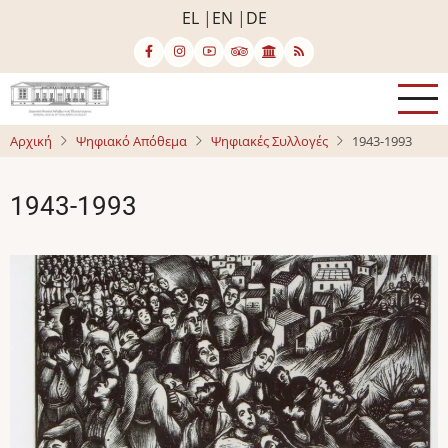
Παράκαμψη
EL
EN
DE
προς
το
κυρίως
περιεχόμενο
Αρχική
Ψηφιακό Απόθεμα
Ψηφιακές Συλλογές
1943-1993
1943-1993
Image