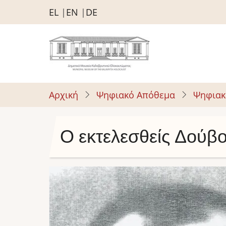
Παράκαμψη
EL
EN
DE
προς
το
κυρίως
περιεχόμενο
Αρχική
Ψηφιακό Απόθεμα
Ψηφιακ
Ο εκτελεσθείς Δούβ
Image