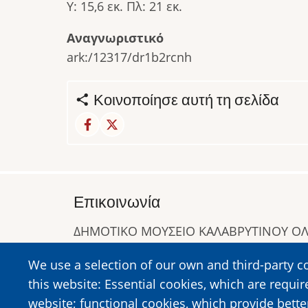
Υ: 15,6 εκ. Πλ: 21 εκ.
Αναγνωριστικό
ark:/12317/dr1b2rcnh
Κοινοποίησε αυτή τη σελίδα
Επικοινωνία
ΔΗΜΟΤΙΚΟ ΜΟΥΣΕΙΟ ΚΑΛΑΒΡΥΤΙΝΟΥ 
Α. Συγγρού 1-5, Καλάβρυτα, Τ.Κ. 25001
We use a selection of our own and third-party c
Τηλ:
2692023646
,
2692360220
this website: Essential cookies, which are requir
https://www.dmko.gr || info@dmko.gr
website; functional cookies, which provide bett