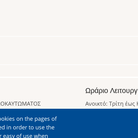
Ωράριο Λειτουργ
ΟΛΟΚΑΥΤΩΜΑΤΟΣ
Ανοικτό: Τρίτη έως
Κλειστό: Δευτέρα
ookies on the pages of
Ωράριο Λειτουργίας
ed in order to use the
Περισσότερες Πληρ
er easy of use when