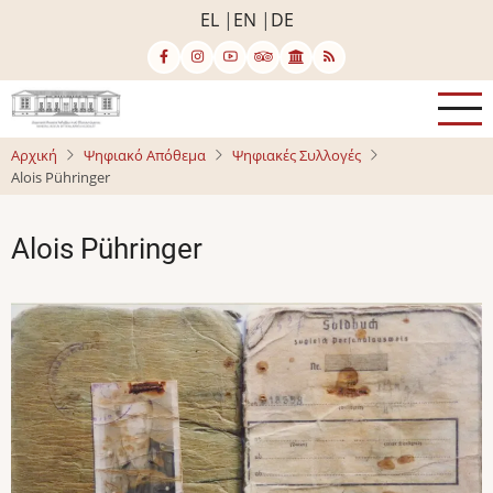
Παράκαμψη
EL
EN
DE
προς
το
κυρίως
περιεχόμενο
Αρχική
Ψηφιακό Απόθεμα
Ψηφιακές Συλλογές
Alois Pühringer
Alois Pühringer
Image