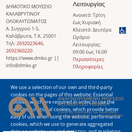
Λειτουργίας
ΔΗΜΟΤΙΚΟ ΜΟΥΣΕΙΟ
ΚΑΛΑΒΡΥΤΙΝΟΥ
Ανοικτό: Τρίτη
ΟΛΟΚΑΥΤΩΜΑΤΟΣ
έως Κυριακή
Α. Συγγρού 1-5,
Κλειστό: Δευτέρα
Καλάβρυτα, Τ.Κ. 25001
Ωράριο
Τηλ:
2692023646
,
Λειτουργίας:
2692360220
09:00 έως 16:00
https://www.dmko.gr ||
Περισσότερες
info@dmko.gr
Πληροφορίες
We use a selection of our own and third-party
Image
cookies on the pages of this website: Essential
cookies, which are required in order to use the
website; functional cookies, which provide better
easy of use when using the website; performance
cookies, which we use to generate aggregated
data on website use and statistics; and marketing