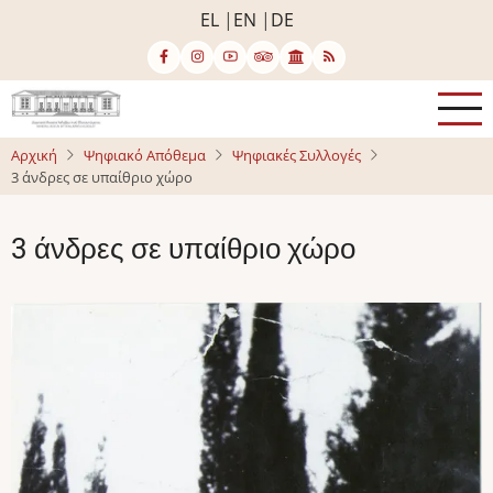
Παράκαμψη
EL
EN
DE
προς
το
κυρίως
περιεχόμενο
Αρχική
Ψηφιακό Απόθεμα
Ψηφιακές Συλλογές
3 άνδρες σε υπαίθριο χώρο
3 άνδρες σε υπαίθριο χώρο
Image