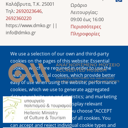
Καλάβρυτα, Τ.Κ. 25001
Ωράριο
Τηλ:
2692023646
,
Λειτουργίας:
2692360220
09:00 έως 16:00
https://www.dmko.gr ||
Περισσότερες
info@dmko.gr
Πληροφορίες
We use a selection of our own and third-party
Image
cookies on the pages of this website: Essential
cookies, which are required in order to use the
website; functional cookies, which provide better
easy of use when using the website; performance
cookies, which we use to generate aggregated
data on website use and statistics; and marketing
Image
cookies, which are used to display relevant
content and advertising. If you choose "ACCEPT
ALL", you consent to the use of all cookies. You
can accept and reject individual cookie types and