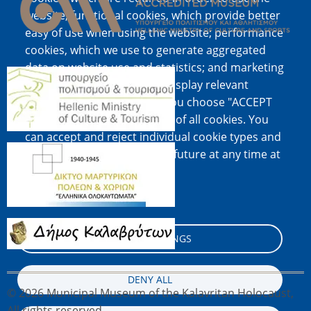
website; functional cookies, which provide better
easy of use when using the website; performance
cookies, which we use to generate aggregated
data on website use and statistics; and marketing
Image
cookies, which are used to display relevant
content and advertising. If you choose "ACCEPT
ALL", you consent to the use of all cookies. You
can accept and reject individual cookie types and
Image
revoke your consent for the future at any time at
"Settings".
Cookie documentation
Image
COOKIE SETTINGS
DENY ALL
© 2026 Municipal Museum of the Kalavritan Holocaust,
All rights reserved.