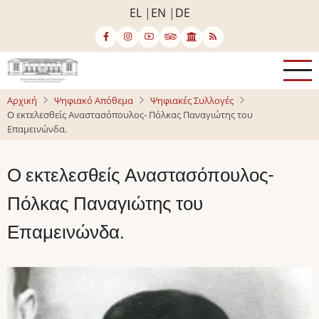
Παράκαμψη
EL
EN
DE
προς
το
κυρίως
περιεχόμενο
Αρχική
Ψηφιακό Απόθεμα
Ψηφιακές Συλλογές
Ο εκτελεσθείς Αναστασόπουλος- Πόλκας Παναγιώτης του
Επαμεινώνδα.
Ο εκτελεσθείς Αναστασόπουλος-
Πόλκας Παναγιώτης του
Επαμεινώνδα.
Image