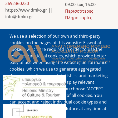
2692360220
09:00 έως 16:00
https://www.dmko.gr ||
Περισσότερες
info@dmko.gr
Πληροφορίες
We use a selection of our own and third-party
Image
cookies on the pages of this website: Essential
cookies, which are required in order to use the
website; functional cookies, which provide better
easy of use when using the website; performance
cookies, which we use to generate aggregated
data on website use and statistics; and marketing
Image
cookies, which are used to display relevant
content and advertising. If you choose "ACCEPT
ALL", you consent to the use of all cookies. You
can accept and reject individual cookie types and
Image
revoke your consent for the future at any time at
"Settings".