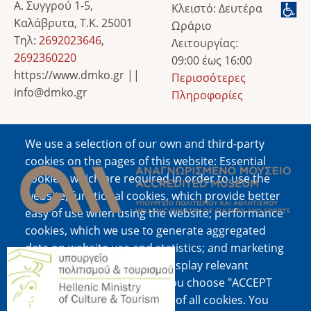
Α. Συγγρού 1-5,
Κλειστό: Δευτέρα
Καλάβρυτα, Τ.Κ. 25001
Ωράριο
Τηλ:
2692023646
,
Λειτουργίας:
2692360220
09:00 έως 16:00
https://www.dmko.gr ||
Περισσότερες
info@dmko.gr
Πληροφορίες
We use a selection of our own and third-party
Image
cookies on the pages of this website: Essential
cookies, which are required in order to use the
website; functional cookies, which provide better
easy of use when using the website; performance
cookies, which we use to generate aggregated
data on website use and statistics; and marketing
Image
cookies, which are used to display relevant
content and advertising. If you choose "ACCEPT
ALL", you consent to the use of all cookies. You