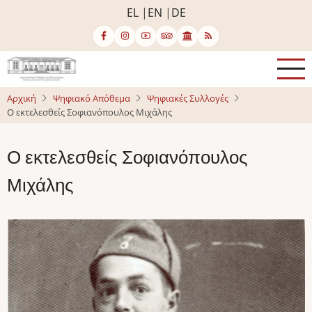
Παράκαμψη
EL
EN
DE
προς
το
κυρίως
περιεχόμενο
Αρχική
Ψηφιακό Απόθεμα
Ψηφιακές Συλλογές
Ο εκτελεσθείς Σοφιανόπουλος Μιχάλης
Ο εκτελεσθείς Σοφιανόπουλος
Μιχάλης
Image