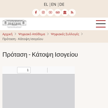
Παράκαμψη
EL
EN
DE
προς
το
κυρίως
περιεχόμενο
Αρχική
Ψηφιακό Απόθεμα
Ψηφιακές Συλλογές
Πρόταση - Κάτοψη Ισογείου
Πρόταση - Κάτοψη Ισογείου