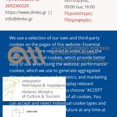
Λειτουργίας:
2692360220
09:00 έως 16:00
https://www.dmko.gr ||
Περισσότερες
info@dmko.gr
Πληροφορίες
We use a selection of our own and third-party
Image
cookies on the pages of this website: Essential
cookies, which are required in order to use the
website; functional cookies, which provide better
easy of use when using the website; performance
cookies, which we use to generate aggregated
data on website use and statistics; and marketing
Image
cookies, which are used to display relevant
content and advertising. If you choose "ACCEPT
ALL", you consent to the use of all cookies. You
can accept and reject individual cookie types and
Image
revoke your consent for the future at any time at
"Settings".