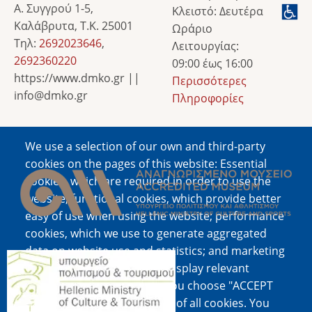
Α. Συγγρού 1-5,
Κλειστό: Δευτέρα
Καλάβρυτα, Τ.Κ. 25001
Ωράριο
Τηλ:
2692023646
,
Λειτουργίας:
2692360220
09:00 έως 16:00
https://www.dmko.gr ||
Περισσότερες
info@dmko.gr
Πληροφορίες
We use a selection of our own and third-party
Image
cookies on the pages of this website: Essential
cookies, which are required in order to use the
website; functional cookies, which provide better
easy of use when using the website; performance
cookies, which we use to generate aggregated
data on website use and statistics; and marketing
Image
cookies, which are used to display relevant
content and advertising. If you choose "ACCEPT
ALL", you consent to the use of all cookies. You