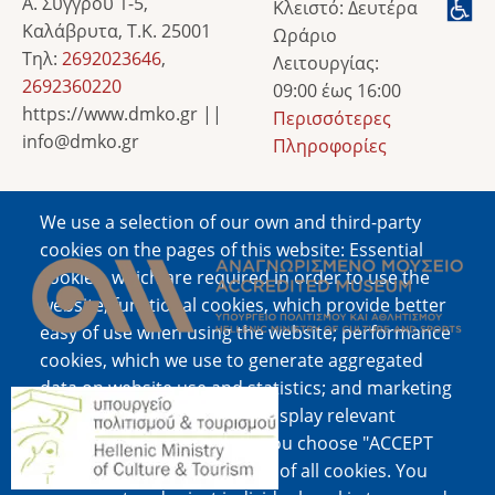
Α. Συγγρού 1-5,
Κλειστό: Δευτέρα
Καλάβρυτα, Τ.Κ. 25001
Ωράριο
Τηλ:
2692023646
,
Λειτουργίας:
2692360220
09:00 έως 16:00
https://www.dmko.gr ||
Περισσότερες
info@dmko.gr
Πληροφορίες
We use a selection of our own and third-party
Image
cookies on the pages of this website: Essential
cookies, which are required in order to use the
website; functional cookies, which provide better
easy of use when using the website; performance
cookies, which we use to generate aggregated
data on website use and statistics; and marketing
Image
cookies, which are used to display relevant
content and advertising. If you choose "ACCEPT
ALL", you consent to the use of all cookies. You