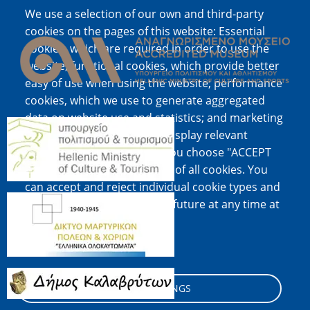
We use a selection of our own and third-party
Image
cookies on the pages of this website: Essential
cookies, which are required in order to use the
website; functional cookies, which provide better
easy of use when using the website; performance
cookies, which we use to generate aggregated
data on website use and statistics; and marketing
Image
cookies, which are used to display relevant
content and advertising. If you choose "ACCEPT
ALL", you consent to the use of all cookies. You
can accept and reject individual cookie types and
Image
revoke your consent for the future at any time at
"Settings".
Cookie documentation
Image
COOKIE SETTINGS