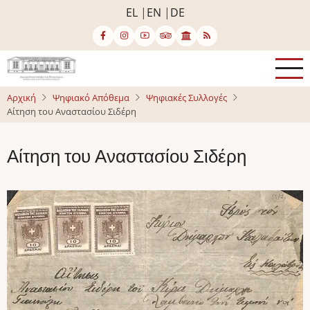
Παράκαμψη
EL
EN
DE
προς
το
κυρίως
περιεχόμενο
Αρχική
Ψηφιακό Απόθεμα
Ψηφιακές Συλλογές
Αίτηση του Αναστασίου Σιδέρη
Αίτηση του Αναστασίου Σιδέρη
Image