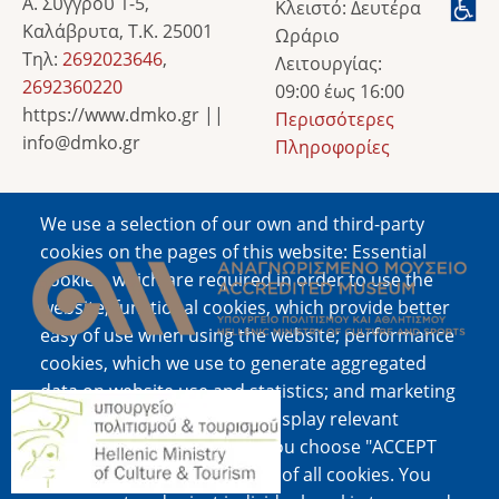
Α. Συγγρού 1-5,
Κλειστό: Δευτέρα
Καλάβρυτα, Τ.Κ. 25001
Ωράριο
Τηλ:
2692023646
,
Λειτουργίας:
2692360220
09:00 έως 16:00
https://www.dmko.gr ||
Περισσότερες
info@dmko.gr
Πληροφορίες
We use a selection of our own and third-party
Image
cookies on the pages of this website: Essential
cookies, which are required in order to use the
website; functional cookies, which provide better
easy of use when using the website; performance
cookies, which we use to generate aggregated
data on website use and statistics; and marketing
Image
cookies, which are used to display relevant
content and advertising. If you choose "ACCEPT
ALL", you consent to the use of all cookies. You