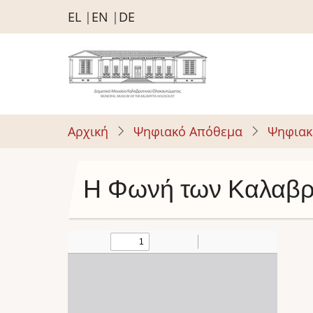
Παράκαμψη
EL
EN
DE
προς
το
κυρίως
περιεχόμενο
Αρχική
Ψηφιακό Απόθεμα
Ψηφιακ
Η Φωνή των Καλαβρ