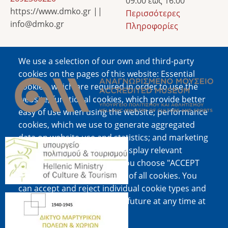
09:00 έως 16:00
https://www.dmko.gr ||
Περισσότερες
info@dmko.gr
Πληροφορίες
We use a selection of our own and third-party
Image
cookies on the pages of this website: Essential
cookies, which are required in order to use the
website; functional cookies, which provide better
easy of use when using the website; performance
cookies, which we use to generate aggregated
data on website use and statistics; and marketing
Image
cookies, which are used to display relevant
content and advertising. If you choose "ACCEPT
ALL", you consent to the use of all cookies. You
can accept and reject individual cookie types and
Image
revoke your consent for the future at any time at
"Settings".