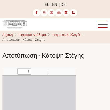
Παράκαμψη
EL
EN
DE
προς
το
κυρίως
περιεχόμενο
Αρχική
Ψηφιακό Απόθεμα
Ψηφιακές Συλλογές
Αποτύπωση - Κάτοψη Στέγης
Αποτύπωση - Κάτοψη Στέγης