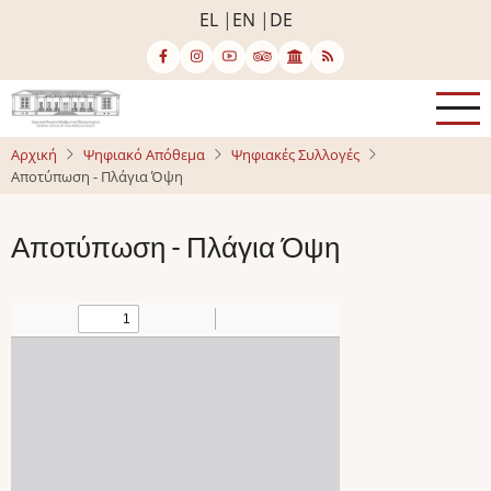
Παράκαμψη
EL
EN
DE
προς
το
κυρίως
περιεχόμενο
Αρχική
Ψηφιακό Απόθεμα
Ψηφιακές Συλλογές
Αποτύπωση - Πλάγια Όψη
Αποτύπωση - Πλάγια Όψη