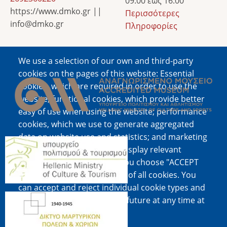
09:00 έως 16:00
https://www.dmko.gr ||
Περισσότερες
info@dmko.gr
Πληροφορίες
We use a selection of our own and third-party
Image
cookies on the pages of this website: Essential
cookies, which are required in order to use the
website; functional cookies, which provide better
easy of use when using the website; performance
cookies, which we use to generate aggregated
data on website use and statistics; and marketing
Image
cookies, which are used to display relevant
content and advertising. If you choose "ACCEPT
ALL", you consent to the use of all cookies. You
can accept and reject individual cookie types and
Image
revoke your consent for the future at any time at
"Settings".