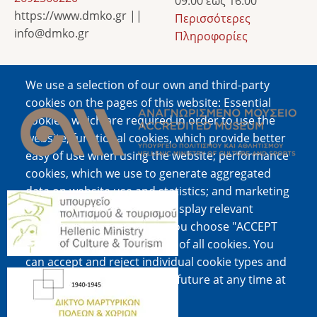
09:00 έως 16:00
https://www.dmko.gr ||
Περισσότερες
info@dmko.gr
Πληροφορίες
We use a selection of our own and third-party
Image
cookies on the pages of this website: Essential
cookies, which are required in order to use the
website; functional cookies, which provide better
easy of use when using the website; performance
cookies, which we use to generate aggregated
data on website use and statistics; and marketing
Image
cookies, which are used to display relevant
content and advertising. If you choose "ACCEPT
ALL", you consent to the use of all cookies. You
can accept and reject individual cookie types and
Image
revoke your consent for the future at any time at
"Settings".