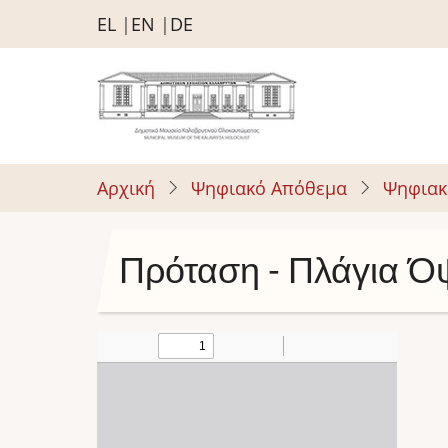
Παράκαμψη
EL
EN
DE
προς
το
κυρίως
περιεχόμενο
Αρχική
Ψηφιακό Απόθεμα
Ψηφιακ
Πρόταση - Πλάγια Ό