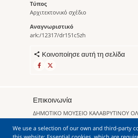
Τύπος
Αρχιτεκτονικό σχέδιο
Αναγνωριστικό
ark:/12317/dr151c5zh
Κοινοποίησε αυτή τη σελίδα
Επικοινωνία
ΔΗΜΟΤΙΚΟ ΜΟΥΣΕΙΟ ΚΑΛΑΒΡΥΤΙΝΟΥ 
Α. Συγγρού 1-5, Καλάβρυτα, Τ.Κ. 25001
We use a selection of our own and third-party c
Τηλ:
2692023646
,
2692360220
this website: Essential cookies, which are requir