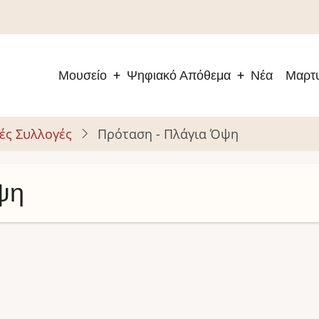
Μουσείο
Ψηφιακό Απόθεμα
Νέα
Μαρτυ
Main
navigation
ές Συλλογές
Πρόταση - Πλάγια Όψη
ψη