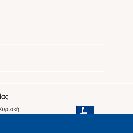
ίας
 Κυριακή
: 09:00 έως 16:00