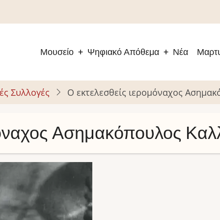
Μουσείο
Ψηφιακό Απόθεμα
Νέα
Μαρτυ
Main
navigation
ές Συλλογές
Ο εκτελεσθείς ιερομόναχος Ασημακ
μόναχος Ασημακόπουλος Καλ