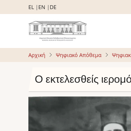
Παράκαμψη
EL
EN
DE
προς
το
κυρίως
περιεχόμενο
Αρχική
Ψηφιακό Απόθεμα
Ψηφιακ
Ο εκτελεσθείς ιερο
Image