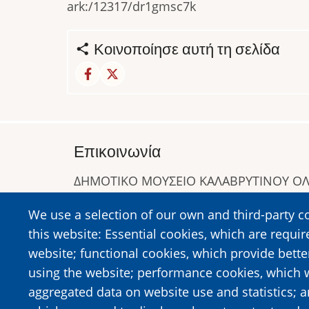
ark:/12317/dr1gmsc7k
Κοινοποίησε αυτή τη σελίδα
Επικοινωνία
ΔΗΜΟΤΙΚΟ ΜΟΥΣΕΙΟ ΚΑΛΑΒΡΥΤΙΝΟΥ 
Α. Συγγρού 1-5, Καλάβρυτα, Τ.Κ. 25001
We use a selection of our own and third-party c
Τηλ:
2692023646
,
2692360220
this website: Essential cookies, which are requir
https://www.dmko.gr || info@dmko.gr
website; functional cookies, which provide bett
using the website; performance cookies, which 
aggregated data on website use and statistics; 
Image
Image