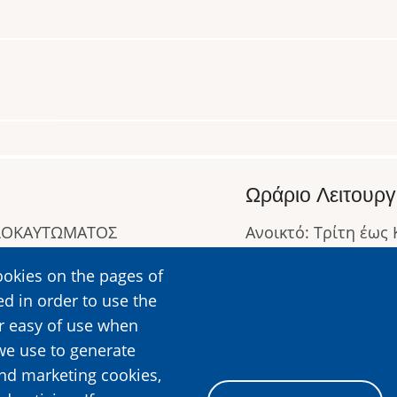
Ωράριο Λειτουργ
ΟΛΟΚΑΥΤΩΜΑΤΟΣ
Ανοικτό: Τρίτη έως
Κλειστό: Δευτέρα
ookies on the pages of
Ωράριο Λειτουργίας
ed in order to use the
Περισσότερες Πληρ
er easy of use when
we use to generate
and marketing cookies,
Image