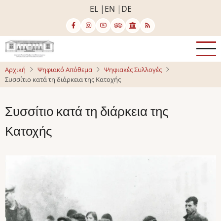
Παράκαμψη
EL
EN
DE
προς
το
κυρίως
περιεχόμενο
Αρχική
Ψηφιακό Απόθεμα
Ψηφιακές Συλλογές
Συσσίτιο κατά τη διάρκεια της Κατοχής
Συσσίτιο κατά τη διάρκεια της
Κατοχής
Image