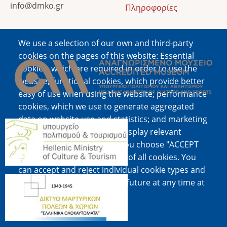
info@dmko.gr
Πληροφορίες
We use a selection of our own and third-party
Image
cookies on the pages of this website: Essential
cookies, which are required in order to use the
website; functional cookies, which provide better
easy of use when using the website; performance
cookies, which we use to generate aggregated
data on website use and statistics; and marketing
Image
cookies, which are used to display relevant
content and advertising. If you choose "ACCEPT
ALL", you consent to the use of all cookies. You
can accept and reject individual cookie types and
Image
revoke your consent for the future at any time at
"Settings".
Cookie documentation