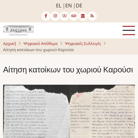
Παράκαμψη
EL
EN
DE
προς
το
κυρίως
περιεχόμενο
Αρχική
Ψηφιακό Απόθεμα
Ψηφιακές Συλλογές
Αίτηση κατοίκων του χωριού Καρούσι
Αίτηση κατοίκων του χωριού Καρούσι
Image
Image