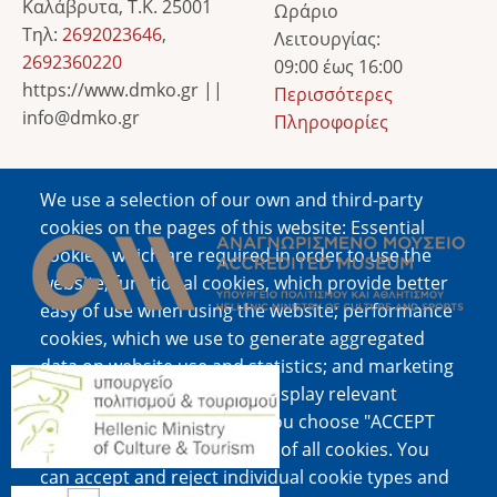
Καλάβρυτα, Τ.Κ. 25001
Ωράριο
Τηλ:
2692023646
,
Λειτουργίας:
2692360220
09:00 έως 16:00
https://www.dmko.gr ||
Περισσότερες
info@dmko.gr
Πληροφορίες
We use a selection of our own and third-party
Image
cookies on the pages of this website: Essential
cookies, which are required in order to use the
website; functional cookies, which provide better
easy of use when using the website; performance
cookies, which we use to generate aggregated
data on website use and statistics; and marketing
Image
cookies, which are used to display relevant
content and advertising. If you choose "ACCEPT
ALL", you consent to the use of all cookies. You
can accept and reject individual cookie types and