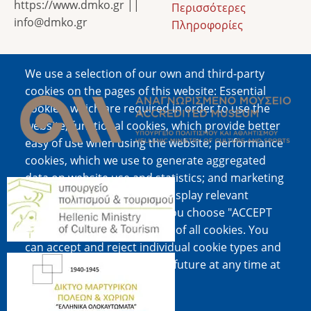
https://www.dmko.gr ||
Περισσότερες
info@dmko.gr
Πληροφορίες
We use a selection of our own and third-party
Image
cookies on the pages of this website: Essential
cookies, which are required in order to use the
website; functional cookies, which provide better
easy of use when using the website; performance
cookies, which we use to generate aggregated
data on website use and statistics; and marketing
Image
cookies, which are used to display relevant
content and advertising. If you choose "ACCEPT
ALL", you consent to the use of all cookies. You
can accept and reject individual cookie types and
Image
revoke your consent for the future at any time at
"Settings".
Cookie documentation