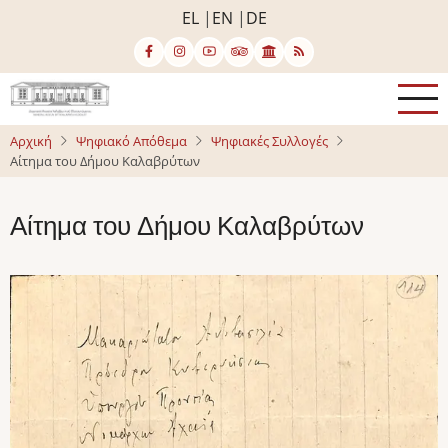
Παράκαμψη
EL
EN
DE
προς
το
κυρίως
περιεχόμενο
Αρχική
Ψηφιακό Απόθεμα
Ψηφιακές Συλλογές
Αίτημα του Δήμου Καλαβρύτων
Αίτημα του Δήμου Καλαβρύτων
Image