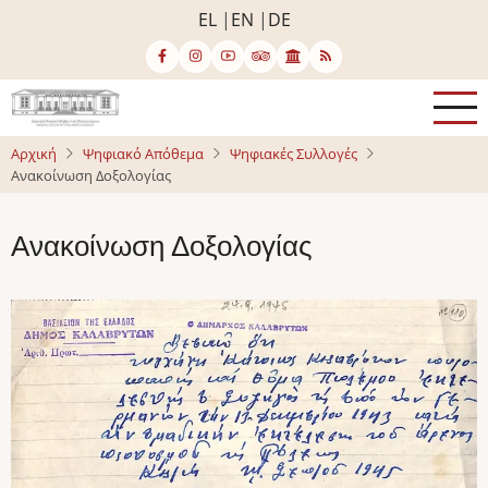
Παράκαμψη
EL
EN
DE
προς
το
κυρίως
περιεχόμενο
Αρχική
Ψηφιακό Απόθεμα
Ψηφιακές Συλλογές
Ανακοίνωση Δοξολογίας
Ανακοίνωση Δοξολογίας
Image