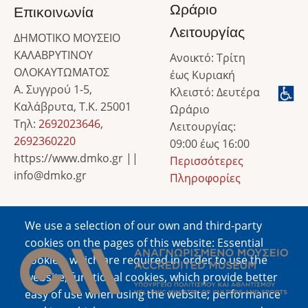
Ωράριο
Επικοινωνία
Λειτουργίας
ΔΗΜΟΤΙΚΟ ΜΟΥΣΕΙΟ
ΚΑΛΑΒΡΥΤΙΝΟΥ
Ανοικτό: Τρίτη
ΟΛΟΚΑΥΤΩΜΑΤΟΣ
έως Κυριακή
Α. Συγγρού 1-5,
Κλειστό: Δευτέρα
Καλάβρυτα, Τ.Κ. 25001
Ωράριο
Τηλ:
2692023646
,
Λειτουργίας:
2692360220
09:00 έως 16:00
https://www.dmko.gr ||
Περισσότερες
info@dmko.gr
Πληροφορίες
We use a selection of our own and third-party
Image
cookies on the pages of this website: Essential
cookies, which are required in order to use the
website; functional cookies, which provide better
easy of use when using the website; performance