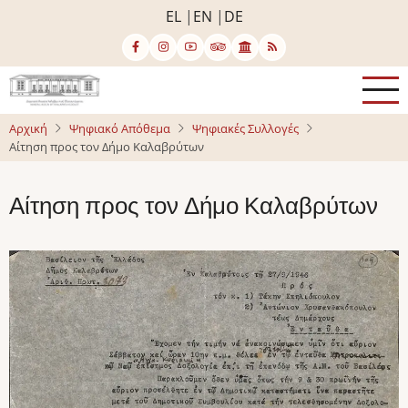
Παράκαμψη
EL
EN
DE
προς
το
κυρίως
περιεχόμενο
Αρχική
Ψηφιακό Απόθεμα
Ψηφιακές Συλλογές
Αίτηση προς τον Δήμο Καλαβρύτων
Αίτηση προς τον Δήμο Καλαβρύτων
Image