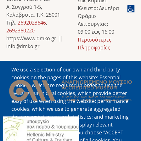
έως Κυριακή
Α. Συγγρού 1-5,
Κλειστό: Δευτέρα
Καλάβρυτα, Τ.Κ. 25001
Ωράριο
Τηλ:
2692023646
,
Λειτουργίας:
2692360220
09:00 έως 16:00
https://www.dmko.gr ||
Περισσότερες
info@dmko.gr
Πληροφορίες
We use a selection of our own and third-party
Image
cookies on the pages of this website: Essential
cookies, which are required in order to use the
website; functional cookies, which provide better
easy of use when using the website; performance
cookies, which we use to generate aggregated
data on website use and statistics; and marketing
Image
cookies, which are used to display relevant
content and advertising. If you choose "ACCEPT
ALL", you consent to the use of all cookies. You