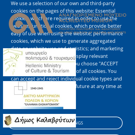
We use a selection of our own and third-party
Image
cookies on the pages of this website: Essential
cookies, which are required in order to use the
website; functional cookies, which provide better
easy of use when using the website; performance
cookies, which we use to generate aggregated
data on website use and statistics; and marketing
Image
cookies, which are used to display relevant
content and advertising. If you choose "ACCEPT
ALL", you consent to the use of all cookies. You
can accept and reject individual cookie types and
Image
revoke your consent for the future at any time at
"Settings".
Cookie documentation
Image
COOKIE SETTINGS