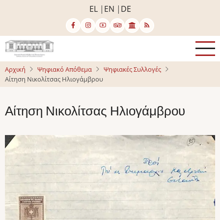
Παράκαμψη
EL
EN
DE
προς
το
κυρίως
περιεχόμενο
Αρχική
Ψηφιακό Απόθεμα
Ψηφιακές Συλλογές
Αίτηση Νικολίτσας Ηλιογάμβρου
Αίτηση Νικολίτσας Ηλιογάμβρου
Image