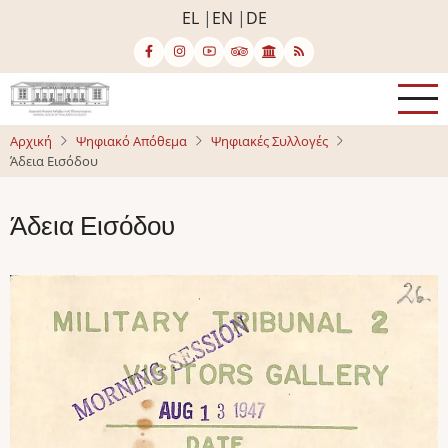
Παράκαμψη
EL
EN
DE
προς
το
κυρίως
περιεχόμενο
Αρχική
Ψηφιακό Απόθεμα
Ψηφιακές Συλλογές
Άδεια Εισόδου
Άδεια Εισόδου
Image