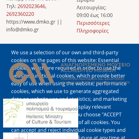
Τηλ:
2692023646
,
Λειτουργίας:
2692360220
09:00 έως 16:00
https://www.dmko.gr ||
Περισσότερες
info@dmko.gr
Πληροφορίες
We use a selection of our own and third-party
Image
cookies on the pages of this website: Essential
cookies, which are required in order to use the
website; functional cookies, which provide better
easy of use when using the website; performance
cookies, which we use to generate aggregated
data on website use and statistics; and marketing
Image
cookies, which are used to display relevant
content and advertising. If you choose "ACCEPT
ALL", you consent to the use of all cookies. You
can accept and reject individual cookie types and
Image
revoke your consent for the future at any time at