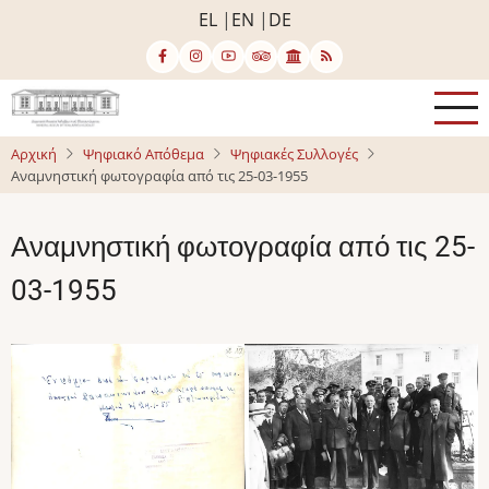
Παράκαμψη
EL
EN
DE
προς
το
κυρίως
περιεχόμενο
Αρχική
Ψηφιακό Απόθεμα
Ψηφιακές Συλλογές
Αναμνηστική φωτογραφία από τις 25-03-1955
Αναμνηστική φωτογραφία από τις 25-
03-1955
Image
Image