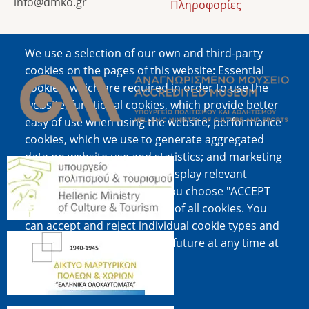
info@dmko.gr
Πληροφορίες
We use a selection of our own and third-party
Image
cookies on the pages of this website: Essential
cookies, which are required in order to use the
website; functional cookies, which provide better
easy of use when using the website; performance
cookies, which we use to generate aggregated
data on website use and statistics; and marketing
Image
cookies, which are used to display relevant
content and advertising. If you choose "ACCEPT
ALL", you consent to the use of all cookies. You
can accept and reject individual cookie types and
Image
revoke your consent for the future at any time at
"Settings".
Cookie documentation