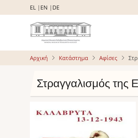
Παράκαμψη
EL
EN
DE
προς
το
κυρίως
περιεχόμενο
Αρχική
Κατάστημα
Αφίσες
Στρ
Στραγγαλισμός της 