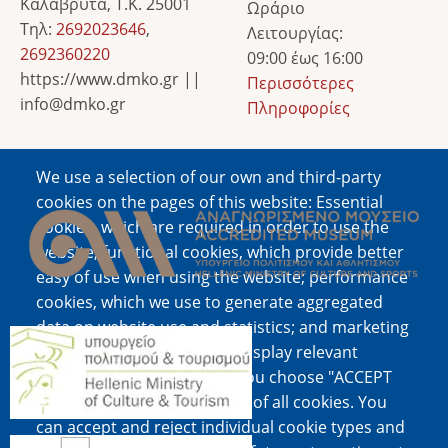
Καλάβρυτα, Τ.Κ. 25001
Ωράριο
Τηλ:
2692023646
,
Λειτουργίας:
2692360220
09:00 έως 16:00
https://www.dmko.gr ||
Περισσότερες
info@dmko.gr
Πληροφορίες
We use a selection of our own and third-party
Image
cookies on the pages of this website: Essential
cookies, which are required in order to use the
website; functional cookies, which provide better
easy of use when using the website; performance
cookies, which we use to generate aggregated
data on website use and statistics; and marketing
Image
cookies, which are used to display relevant
content and advertising. If you choose "ACCEPT
ALL", you consent to the use of all cookies. You
can accept and reject individual cookie types and
Image