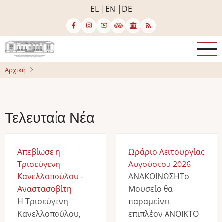
Παράκαμψη
EL
EN
DE
προς
το
κυρίως
περιεχόμενο
Αρχική
Τελευταία Νέα
Απεβίωσε η
Ωράριο Λειτουργίας
Τρισεύγενη
Αυγούστου 2026
Κανελλοπούλου -
ΑΝΑΚΟΙΝΩΣΗΤο
Αναστασοβίτη
Μουσείο θα
Η Τρισεύγενη
παραμείνει
Κανελλοπούλου,
επιπλέον ΑΝΟΙΚΤΟ