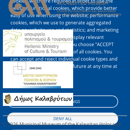
cookies, which are required in order to use the
website; functional cookies, which provide better
easy of use when using the website; performance
cookies, which we use to generate aggregated
data on website use and statistics; and marketing
Image
cookies, which are used to display relevant
content and advertising. If you choose "ACCEPT
ALL", you consent to the use of all cookies. You
can accept and reject individual cookie types and
Image
revoke your consent for the future at any time at
"Settings".
Cookie documentation
Image
COOKIE SETTINGS
DENY ALL
© 2026 Municipal Museum of the Kalavritan Holocaust,