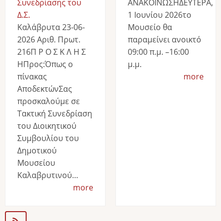
Συνεδρίασης του
ΑΝΑΚΟΙΝΩΣΗΔΕΥΤΕΡΑ,
Δ.Σ.
1 Ιουνίου 2026το
Καλάβρυτα 23-06-
Μουσείο θα
2026 Αριθ. Πρωτ.
παραμείνει ανοικτό
216Π Ρ Ο Σ Κ Λ Η Σ
09:00 π.μ. –16:00
ΗΠρος:Όπως ο
μ.μ.
πίνακας
more
ΑποδεκτώνΣας
προσκαλούμε σε
Τακτική Συνεδρίαση
του Διοικητικού
Συμβουλίου του
Δημοτικού
Μουσείου
Καλαβρυτινού…
more