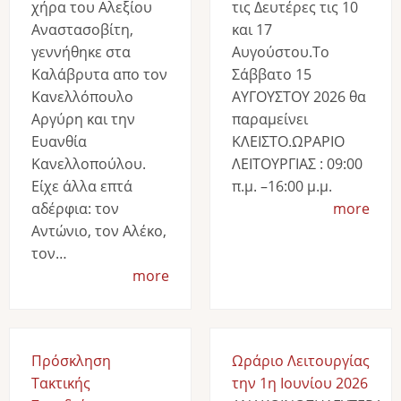
χήρα του Αλεξίου
τις Δευτέρες τις 10
Αναστασοβίτη,
και 17
γεννήθηκε στα
Αυγούστου.Το
Καλάβρυτα απο τον
Σάββατο 15
Κανελλόπουλο
ΑΥΓΟΥΣΤΟΥ 2026 θα
Αργύρη και την
παραμείνει
Ευανθία
ΚΛΕΙΣΤΟ.ΩΡΑΡΙΟ
Κανελλοπούλου.
ΛΕΙΤΟΥΡΓΙΑΣ : 09:00
Είχε άλλα επτά
π.μ. –16:00 μ.μ.
αδέρφια: τον
more
Αντώνιο, τον Αλέκο,
τον…
more
Πρόσκληση
Ωράριο Λειτουργίας
Τακτικής
την 1η Ιουνίου 2026