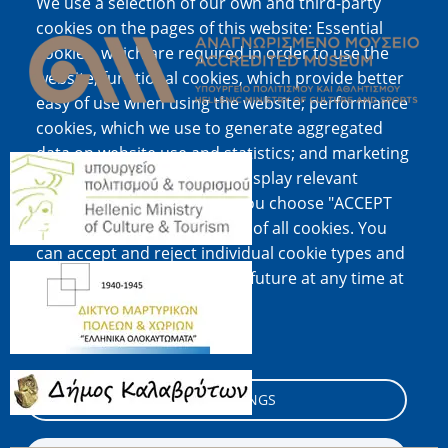
We use a selection of our own and third-party
Image
cookies on the pages of this website: Essential
cookies, which are required in order to use the
website; functional cookies, which provide better
easy of use when using the website; performance
cookies, which we use to generate aggregated
data on website use and statistics; and marketing
Image
cookies, which are used to display relevant
content and advertising. If you choose "ACCEPT
ALL", you consent to the use of all cookies. You
can accept and reject individual cookie types and
Image
revoke your consent for the future at any time at
"Settings".
Cookie documentation
Image
COOKIE SETTINGS