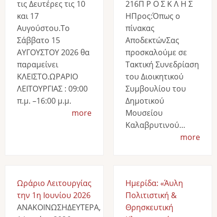
τις Δευτέρες τις 10
216Π Ρ Ο Σ Κ Λ Η Σ
και 17
ΗΠρος:Όπως ο
Αυγούστου.Το
πίνακας
Σάββατο 15
ΑποδεκτώνΣας
ΑΥΓΟΥΣΤΟΥ 2026 θα
προσκαλούμε σε
παραμείνει
Τακτική Συνεδρίαση
ΚΛΕΙΣΤΟ.ΩΡΑΡΙΟ
του Διοικητικού
ΛΕΙΤΟΥΡΓΙΑΣ : 09:00
Συμβουλίου του
π.μ. –16:00 μ.μ.
Δημοτικού
more
Μουσείου
Καλαβρυτινού…
more
Ωράριο Λειτουργίας
Ημερίδα: «Άυλη
την 1η Ιουνίου 2026
Πολιτιστική &
ΑΝΑΚΟΙΝΩΣΗΔΕΥΤΕΡΑ,
Θρησκευτική