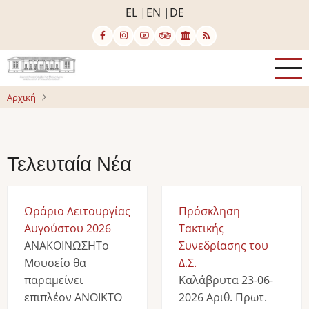
Παράκαμψη
EL
EN
DE
προς
το
κυρίως
περιεχόμενο
Αρχική
Τελευταία Νέα
Ωράριο Λειτουργίας
Πρόσκληση
Αυγούστου 2026
Τακτικής
ΑΝΑΚΟΙΝΩΣΗΤο
Συνεδρίασης του
Μουσείο θα
Δ.Σ.
παραμείνει
Καλάβρυτα 23-06-
επιπλέον ΑΝΟΙΚΤΟ
2026 Αριθ. Πρωτ.