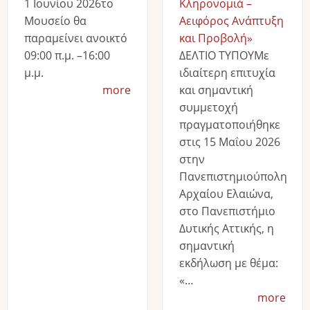
1 Ιουνίου 2026το
Κληρονομιά –
Μουσείο θα
Αειφόρος Ανάπτυξη
παραμείνει ανοικτό
και Προβολή»
09:00 π.μ. –16:00
ΔΕΛΤΙΟ ΤΥΠΟΥΜε
μ.μ.
ιδιαίτερη επιτυχία
more
και σημαντική
συμμετοχή
πραγματοποιήθηκε
στις 15 Μαΐου 2026
στην
Πανεπιστημιούπολη
Αρχαίου Ελαιώνα,
στο Πανεπιστήμιο
Δυτικής Αττικής, η
σημαντική
εκδήλωση με θέμα:
«…
more