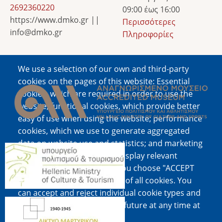
2692360220
09:00 έως 16:00
https://www.dmko.gr ||
Περισσότερες
info@dmko.gr
Πληροφορίες
We use a selection of our own and third-party
Image
cookies on the pages of this website: Essential
cookies, which are required in order to use the
website; functional cookies, which provide better
easy of use when using the website; performance
cookies, which we use to generate aggregated
data on website use and statistics; and marketing
Image
cookies, which are used to display relevant
content and advertising. If you choose "ACCEPT
ALL", you consent to the use of all cookies. You
can accept and reject individual cookie types and
Image
revoke your consent for the future at any time at
"Settings".