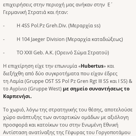
επιχειρήσεις στην περιοχή μας ανήκαν στην Ε΄
Γερμανική Στρατιά και ήταν:
- Η 4SS Pol.Pz Greh.Div. (Μεραρχία ss)
- Η 104 Jaeger Division (Μεραρχία καταδιώξεως)
- ΤΟ ΧΧΙΙ Geb. A.K. (Ορεινό Σώμα Στρατού)
Η επιχείρηση είχε την επωνυμία «
Hubertus
» και
διεξήχθη από δύο συγκροτήματα που είχαν έδρες
τη Λαμία (Gruppe OST SS Pol Pz Gren Rgt III SS και I SS) &
το Αγρίνιο (Gruppe West)
με σημείο συναντήσεως το
Καρπενήσι.
Το χωριό, λόγω της στρατηγικής του θέσης, αποτελούσε
χώρο ανάπτυξης των ανταρτικών ομάδων με αξιόλογη
προσφορά και κατοίκων του στην Ενωμένη Εθνική
Αντίσταση ανατίναξης της Γέφυρας του Γοργοποτάμου