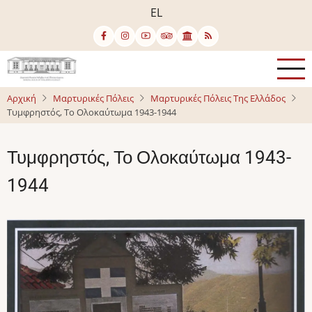
Παράκαμψη
EL
προς
το
κυρίως
περιεχόμενο
Αρχική
Μαρτυρικές Πόλεις
Μαρτυρικές Πόλεις Της Ελλάδος
Τυμφρηστός, Το Ολοκαύτωμα 1943-1944
Τυμφρηστός, Το Ολοκαύτωμα 1943-
1944
Image