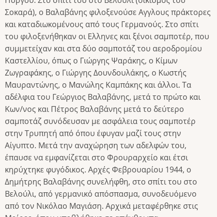
Σοκαρά), ο Βαλαβάνης φιλοξενούσε Αγγλους πράκτορες
και καταδιωκομένους από τους Γερμανούς. Στο σπίτι
του φιλοξενήθηκαν οι Ελληνες και ξένοι σαμποτέρ, που
συμμετείχαν και στα δύο σαμποτάζ του αεροδρομίου
Καστελλίου, όπως ο Γιώργης Ψαράκης, ο Κίμων
Ζωγραφάκης, ο Γιώργης Δουνδουλάκης, ο Κωστής
Μαυραντώνης, ο Μανώλης Καμπάκης και άλλοι. Τα
αδέλφια του Γεώργιος Βαλαβάνης, μετά το πρώτο και
Κων/νος και Πέτρος Βαλαβάνης μετά το δεύτερο
σαμποτάζ συνόδευσαν με ασφάλεια τους σαμποτέρ
στην Τρυπητή από όπου έφυγαν μαζί τους στην
Αίγυπτο. Μετά την αναχώρηση των αδελφών του,
έπαυσε να εμφανίζεται στο Φρουραρχείο και έτσι
κηρύχτηκε φυγόδικος. Αρχές Φεβρουαρίου 1944, ο
Δημήτρης Βαλαβάνης συνελήφθη, στο σπίτι του στο
Βελούλι, από γερμανικό απόσπασμα, συνοδευόμενο
από τον Νικόλαο Μαγιάση. Αρχικά μεταφέρθηκε στις