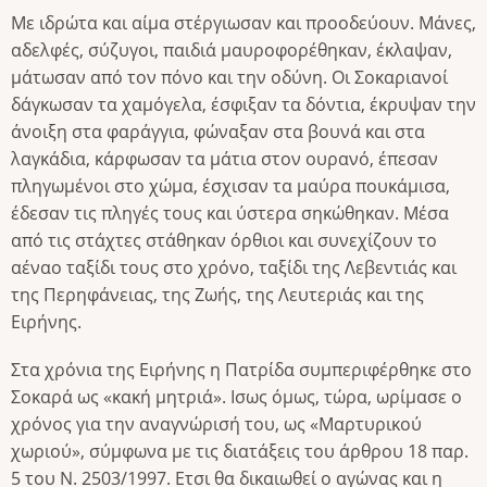
Με ιδρώτα και αίμα στέργιωσαν και προοδεύουν. Μάνες,
αδελφές, σύζυγοι, παιδιά μαυροφορέθηκαν, έκλαψαν,
μάτωσαν από τον πόνο και την οδύνη. Οι Σοκαριανοί
δάγκωσαν τα χαμόγελα, έσφιξαν τα δόντια, έκρυψαν την
άνοιξη στα φαράγγια, φώναξαν στα βουνά και στα
λαγκάδια, κάρφωσαν τα μάτια στον ουρανό, έπεσαν
πληγωμένοι στο χώμα, έσχισαν τα μαύρα πουκάμισα,
έδεσαν τις πληγές τους και ύστερα σηκώθηκαν. Μέσα
από τις στάχτες στάθηκαν όρθιοι και συνεχίζουν το
αέναο ταξίδι τους στο χρόνο, ταξίδι της Λεβεντιάς και
της Περηφάνειας, της Ζωής, της Λευτεριάς και της
Ειρήνης.
Στα χρόνια της Ειρήνης η Πατρίδα συμπεριφέρθηκε στο
Σοκαρά ως «κακή μητριά». Ισως όμως, τώρα, ωρίμασε ο
χρόνος για την αναγνώρισή του, ως «Μαρτυρικού
χωριού», σύμφωνα με τις διατάξεις του άρθρου 18 παρ.
5 του Ν. 2503/1997. Ετσι θα δικαιωθεί ο αγώνας και η