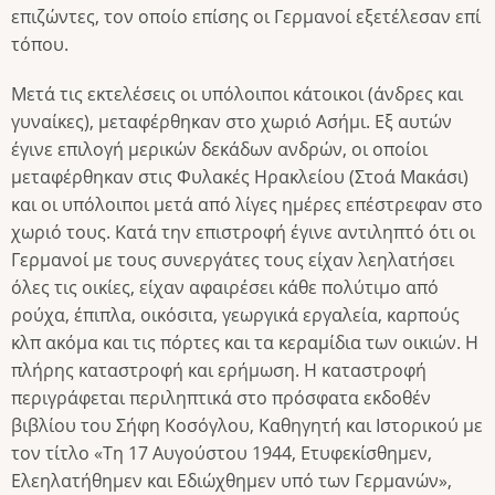
επιζώντες, τον οποίο επίσης οι Γερμανοί εξετέλεσαν επί
τόπου.
Μετά τις εκτελέσεις οι υπόλοιποι κάτοικοι (άνδρες και
γυναίκες), μεταφέρθηκαν στο χωριό Ασήμι. Εξ αυτών
έγινε επιλογή μερικών δεκάδων ανδρών, οι οποίοι
μεταφέρθηκαν στις Φυλακές Ηρακλείου (Στοά Μακάσι)
και οι υπόλοιποι μετά από λίγες ημέρες επέστρεφαν στο
χωριό τους. Κατά την επιστροφή έγινε αντιληπτό ότι οι
Γερμανοί με τους συνεργάτες τους είχαν λεηλατήσει
όλες τις οικίες, είχαν αφαιρέσει κάθε πολύτιμο από
ρούχα, έπιπλα, οικόσιτα, γεωργικά εργαλεία, καρπούς
κλπ ακόμα και τις πόρτες και τα κεραμίδια των οικιών. Η
πλήρης καταστροφή και ερήμωση. Η καταστροφή
περιγράφεται περιληπτικά στο πρόσφατα εκδοθέν
βιβλίου του Σήφη Κοσόγλου, Καθηγητή και Ιστορικού με
τον τίτλο «Τη 17 Αυγούστου 1944, Ετυφεκίσθημεν,
Ελεηλατήθημεν και Εδιώχθημεν υπό των Γερμανών»,