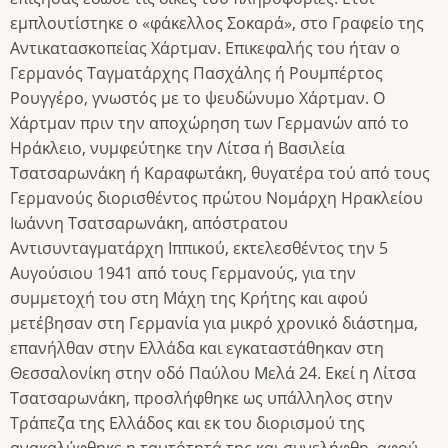
εμπλουτίστηκε ο «φάκελλος Σοκαρά», στο Γραφείο της
Αντικατασκοπείας Χάρτμαν. Επικεφαλής του ήταν ο
Γερμανός Ταγματάρχης Πασχάλης ή Ρουμπέρτος
Ρουγγέρο, γνωστός με το ψευδώνυμο Χάρτμαν. Ο
Χάρτμαν πριν την αποχώρηση των Γερμανών από το
Ηράκλειο, νυμφεύτηκε την Λίτσα ή Βασιλεία
Τσατσαρωνάκη ή Καραφωτάκη, θυγατέρα τού από τους
Γερμανούς διορισθέντος πρώτου Νομάρχη Ηρακλείου
Ιωάννη Τσατσαρωνάκη, απόστρατου
Αντισυνταγματάρχη Ιππικού, εκτελεσθέντος την 5
Αυγούσιου 1941 από τους Γερμανούς, για την
συμμετοχή του στη Μάχη της Κρήτης και αφού
μετέβησαν στη Γερμανία για μικρό χρονικό διάστημα,
επανήλθαν στην Ελλάδα και εγκαταστάθηκαν στη
Θεσσαλονίκη στην οδό Παύλου Μελά 24. Εκεί η Λίτσα
Τσατσαρωνάκη, προσλήφθηκε ως υπάλληλος στην
Τράπεζα της Ελλάδος και εκ του διορισμού της