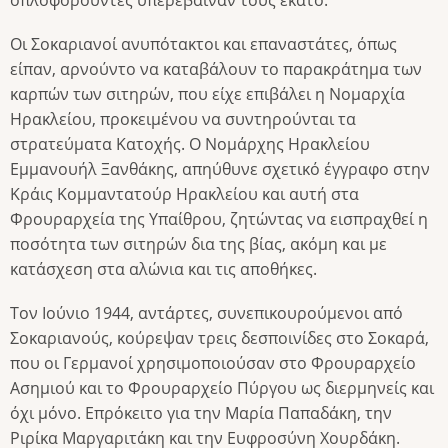
Οι Σοκαριανοί ανυπότακτοι και επαναστάτες, όπως
είπαν, αρνούντο να καταβάλουν το παρακράτημα των
καρπών των σιτηρών, που είχε επιβάλει η Νομαρχία
Ηρακλείου, προκειμένου να συντηρούνται τα
στρατεύματα Κατοχής. Ο Νομάρχης Ηρακλείου
Εμμανουήλ Ξανθάκης, απηύθυνε σχετικό έγγραφο στην
Κράις Κομμαντατούρ Ηρακλείου και αυτή στα
Φρουραρχεία της Υπαίθρου, ζητώντας να εισπραχθεί η
ποσότητα των σιτηρών δια της βίας, ακόμη και με
κατάσχεση στα αλώνια και τις αποθήκες.
Τον Ιούνιο 1944, αντάρτες, συνεπικουρούμενοι από
Σοκαριανούς, κούρεψαν τρεις δεσποινίδες στο Σοκαρά,
που οι Γερμανοί χρησιμοποιούσαν στο Φρουραρχείο
Ασημιού και το Φρουραρχείο Πύργου ως διερμηνείς και
όχι μόνο. Επρόκειτο για την Μαρία Παπαδάκη, την
Ριρίκα Μαργαριτάκη και την Ευφροσύνη Χουρδάκη.