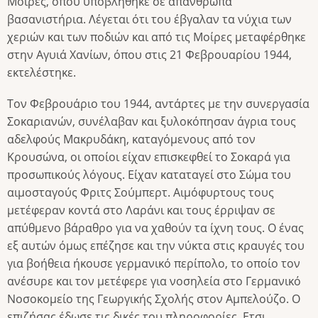
Μοίρες, όπου υποβλήθηκε σε απάνθρωπα
βασανιστήρια. Λέγεται ότι του έβγαλαν τα νύχια των
χεριών και των ποδιών και από τις Μοίρες μεταφέρθηκε
στην Αγυιά Χανίων, όπου στις 21 Φεβρουαρίου 1944,
εκτελέστηκε.
Τον Φεβρουάριο του 1944, αντάρτες με την συνεργασία
Σοκαριανών, συνέλαβαν και ξυλοκόπησαν άγρια τους
αδελφούς Μακρυδάκη, καταγόμενους από τον
Κρουσώνα, οι οποίοι είχαν επισκεφθεί το Σοκαρά για
προσωπικούς λόγους. Είχαν καταταγεί στο Σώμα του
αιμοσταγούς Φριτς Σούμπερτ. Αιμόφυρτους τους
μετέφεραν κοντά στο Λαράνι και τους έρριψαν σε
απύθμενο βάραθρο για να χαθούν τα ίχνη τους. Ο ένας
εξ αυτών όμως επέζησε και την νύκτα στις κραυγές του
για βοήθεια ήκουσε γερμανικό περίπολο, το οποίο τον
ανέσυρε και τον μετέφερε για νοσηλεία στο Γερμανικό
Νοσοκομείο της Γεωργικής Σχολής στον Αμπελούζο. Ο
επιζήσας έδωσε τις δικές του πληροφορίες. Ετσι