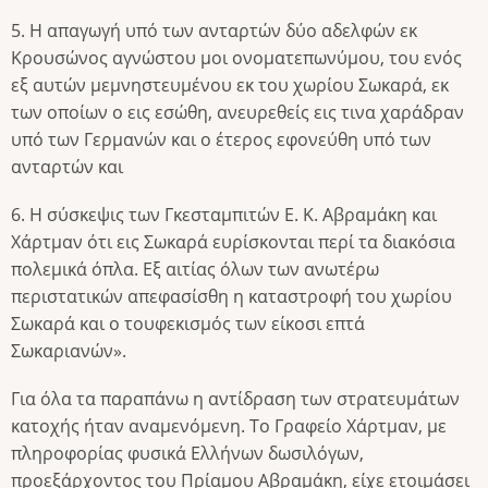
5. Η απαγωγή υπό των ανταρτών δύο αδελφών εκ
Κρουσώνος αγνώστου μοι ονοματεπωνύμου, του ενός
εξ αυτών μεμνηστευμένου εκ του χωρίου Σωκαρά, εκ
των οποίων ο εις εσώθη, ανευρεθείς εις τινα χαράδραν
υπό των Γερμανών και ο έτερος εφονεύθη υπό των
ανταρτών και
6. Η σύσκεψις των Γκεσταμπιτών Ε. Κ. Αβραμάκη και
Χάρτμαν ότι εις Σωκαρά ευρίσκονται περί τα διακόσια
πολεμικά όπλα. Εξ αιτίας όλων των ανωτέρω
περιστατικών απεφασίσθη η καταστροφή του χωρίου
Σωκαρά και ο τουφεκισμός των είκοσι επτά
Σωκαριανών».
Για όλα τα παραπάνω η αντίδραση των στρατευμάτων
κατοχής ήταν αναμενόμενη. Το Γραφείο Χάρτμαν, με
πληροφορίας φυσικά Ελλήνων δωσιλόγων,
προεξάρχοντος του Πρίαμου Αβραμάκη, είχε ετοιμάσει