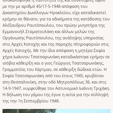
ανακαλύφθηκε η ταυτότητά της και συνελήφθη, αφού
με την με αριθμό 45/17-5-1948 απόφαση του
Δικαστηρίου Δωσίλογων Ηρακλείου, είχε καταδικαστεί
ερήμην σε θάνατο, για τα αδικήματα της κατάδοσης του
Αλέξανδρου Ραυτόπουλου, του πρώην μνηστήρα της
Εμμανουήλ Σταματουλάκη και άλλων μελών της
Οργάνωσης Ραυτόπουλου, της ανάληψης υπηρεσίας
στις Αρχές Κατοχής και της παροχής πληροφοριών στις
Αρχές Κατοχής. Με την ίδια απόφαση η μητέρα Σοφία
χήρα Ιωάννου Τσατσαρωνάκη καταδικάστηκε ερήμην σε
ισόβια κάθειρξη και ο γιος Γεώργιος Τσατσαρωνάκης,
Γραμματέας του Χάρτμαν, σε κάθειρξη δώδεκα ετών. Η
Σοφία Τσατσαρωνάκη από του έτους 1945, κρυβόταν
στη Θεσσαλονίκη, στην οδό Μητροπόλεως 36, και στις
14-9-1947, νυμφεύθηκε τον Αστυνομικό Ιωάννη Τριχάκη.
Η δήλωση του γάμου της έγινε η αιτία για την σύλληψή
της την 1η Σεπτεμβρίου 1948.
Image