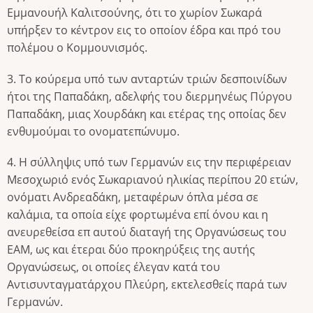
Εμμανουήλ Καλιτσούνης, ότι το χωρίον Σωκαρά
υπήρξεν το κέντρον εις το οποίον έδρα και πρό του
πολέμου ο Κομμουνισμός.
3. Το κούρεμα υπό των ανταρτών τριών δεσποινίδων
ήτοι της Παπαδάκη, αδελφής του διερμηνέως Πύργου
Παπαδάκη, μιας Χουρδάκη και ετέρας της οποίας δεν
ενθυμούμαι το ονοματεπώνυμο.
4. Η σύλληψις υπό των Γερμανών εις την περιφέρειαν
Μεσοχωριό ενός Σωκαριανού ηλικίας περίπου 20 ετών,
ονόματι Ανδρεαδάκη, μεταφέρων όπλα μέσα σε
καλάμια, τα οποία είχε φορτωμένα επί όνου και η
ανευρεθείσα επ αυτού διαταγή της Οργανώσεως του
ΕΑΜ, ως και έτεραι δύο προκηρύξεις της αυτής
Οργανώσεως, οι οποίες έλεγαν κατά του
Αντισυνταγματάρχου Πλεύρη, εκτελεσθείς παρά των
Γερμανών.