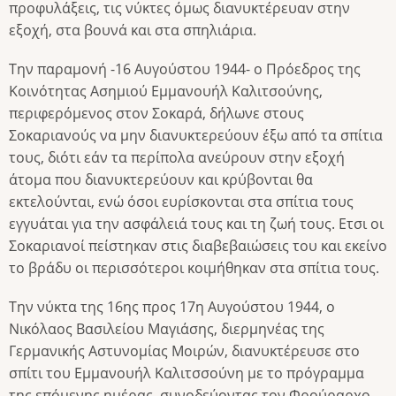
προφυλάξεις, τις νύκτες όμως διανυκτέρευαν στην
εξοχή, στα βουνά και στα σπηλιάρια.
Την παραμονή -16 Αυγούστου 1944- ο Πρόεδρος της
Κοινότητας Ασημιού Εμμανουήλ Καλιτσούνης,
περιφερόμενος στον Σοκαρά, δήλωνε στους
Σοκαριανούς να μην διανυκτερεύουν έξω από τα σπίτια
τους, διότι εάν τα περίπολα ανεύρουν στην εξοχή
άτομα που διανυκτερεύουν και κρύβονται θα
εκτελούνται, ενώ όσοι ευρίσκονται στα σπίτια τους
εγγυάται για την ασφάλειά τους και τη ζωή τους. Ετσι οι
Σοκαριανοί πείστηκαν στις διαβεβαιώσεις του και εκείνο
το βράδυ οι περισσότεροι κοιμήθηκαν στα σπίτια τους.
Την νύκτα της 16ης προς 17η Αυγούστου 1944, ο
Νικόλαος Βασιλείου Μαγιάσης, διερμηνέας της
Γερμανικής Αστυνομίας Μοιρών, διανυκτέρευσε στο
σπίτι του Εμμανουήλ Καλιτσσούνη με το πρόγραμμα
της επόμενης ημέρας, συνοδεύοντας τον Φρούραρχο