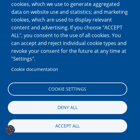
cookies, which we use to generate aggregated
-) Παντελής Ορφανός του Νικολάου,
data on website use and statistics; and marketing
-)Γιώργης Ορφανός του Νικολάου
cookies, which are used to display relevant
content and advertising. If you choose "ACCEPT
-)Λευτέρης Ορφανός του Νικολάου,
ALL", you consent to the use of all cookies. You
can accept and reject individual cookie types and
-) Αντώνης Ορφανός του Νικολάου
revoke your consent for the future at any time at
"Settings".
-) Γιαννουλάκης Βασίλης του Μιχαήλ,
Cookie documentation
-) Γιαννουλάκης Ευθύνης του Μιχαήλ,
-) Γιαννουλάκης Γιώργης του Μιχαήλ,
COOKIE SETTINGS
-) Γιαννουλάκης Βασίλης του Γεωργίου
DENY ALL
-) Γυπαράκης Γιάννης του Αριστείδη
ACCEPT ALL
-) Κυριακάκης Γιώργης του Μιχαήλ