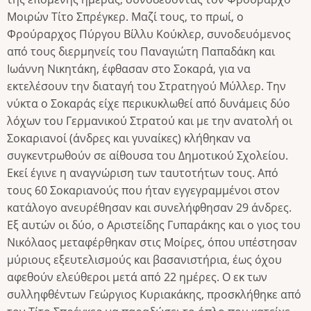
Μοιρών Τίτο Σπρέγκερ. Μαζί τους, το πρωί, ο
Φρούραρχος Πύργου Βίλλυ Κούκλερ, συνοδευόμενος
από τους διερμηνείς του Παναγιώτη Παπαδάκη και
Ιωάννη Νικητάκη, έφθασαν στο Σοκαρά, για να
εκτελέσουν την διαταγή του Στρατηγού Μύλλερ. Την
νύκτα ο Σοκαράς είχε περικυκλωθεί από δυνάμεις δύο
λόχων του Γερμανικού Στρατού και με την ανατολή οι
Σοκαριανοί (άνδρες και γυναίκες) κλήθηκαν να
συγκεντρωθούν σε αίθουσα του Δημοτικού Σχολείου.
Εκεί έγινε η αναγνώριση των ταυτοτήτων τους. Από
τους 60 Σοκαριανούς που ήταν εγγεγραμμένοι στον
κατάλογο ανευρέθησαν και συνελήφθησαν 29 άνδρες.
Εξ αυτών οι δύο, ο Αριστείδης Γυπαράκης και ο γιος του
Νικόλαος μεταφέρθηκαν στις Μοίρες, όπου υπέστησαν
μύριους εξευτελισμούς και βασανιστήρια, έως όχου
αφεθούν ελεύθεροι μετά από 22 ημέρες. Ο εκ των
συλληφθέντων Γεώργιος Κυριακάκης, προσκλήθηκε από