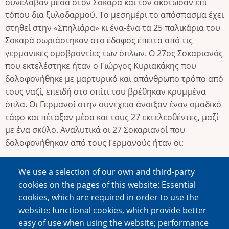
συνέλαβαν μέσα στον Σοκαρά και τον σκότωσαν επί
τόπου δια ξυλοδαρμού. Το μεσημέρι το απόσπασμα έχει
στηθεί στην «Σπηλιάρα» κι ένα-ένα τα 25 παλικάρια του
Σοκαρά σωριάστηκαν στο έδαφος έπειτα από τις
γερμανικές ομοβροντίες των όπλων. Ο 27ος Σοκαριανός
που εκτελέστηκε ήταν ο Γιώργος Κυριακάκης που
δολοφονήθηκε με μαρτυρικό και απάνθρωπο τρόπο από
τους ναζί, επειδή στο σπίτι του βρέθηκαν κρυμμένα
όπλα. Οι Γερμανοί στην συνέχεια άνοιξαν έναν ομαδικό
τάφο και πέταξαν μέσα και τους 27 εκτελεσθέντες, μαζί
με ένα σκύλο. Αναλυτικά οι 27 Σοκαριανοί που
δολοφονήθηκαν από τους Γερμανούς ήταν οι:
-) Γιώργος Χαλκιαδάκης με τους 5 γιούς του, Μανώλη,
We use a selection of our own and third-party
Αστρινό, Δημήτρη, Γιάννη και Λευτέρη.
cookies on the pages of this website: Essential
cookies, which are required in order to use the
-) Γυπαράκης Στυλιανός και οι 2 γιοί του, Νίκος και
website; functional cookies, which provide better
Μανώλης
easy of use when using the website; performance