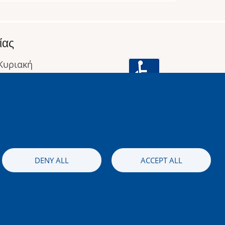
ίας
 Κυριακή
: 09:00 έως 16:00
οφορίες
Image
DENY ALL
ACCEPT ALL