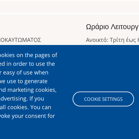
Ωράριο Λειτουργ
ΟΛΟΚΑΥΤΩΜΑΤΟΣ
Ανοικτό: Τρίτη έως
Κλειστό: Δευτέρα
ookies on the pages of
Ωράριο Λειτουργίας
ed in order to use the
Περισσότερες Πληρ
er easy of use when
we use to generate
and marketing cookies,
Image
dvertising. If you
COOKIE SETTINGS
all cookies. You can
voke your consent for