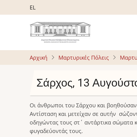
Παράκαμψη
EL
προς
το
κυρίως
περιεχόμενο
Αρχική
Μαρτυρικές Πόλεις
Μαρτυ
Σάρχος, 13 Αυγούστ
Οι άνθρωποι του Σάρχου και βοηθούσαν
Αντίσταση και μετείχαν σε αυτήν σώζον
οδηγώντας τους στ΄ αντάρτικα σώματα κ
φυγαδεύοντάς τους.