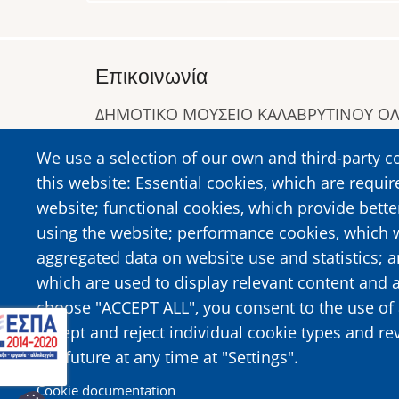
Επικοινωνία
ΔΗΜΟΤΙΚΟ ΜΟΥΣΕΙΟ ΚΑΛΑΒΡΥΤΙΝΟΥ 
Α. Συγγρού 1-5, Καλάβρυτα, Τ.Κ. 25001
We use a selection of our own and third-party c
Τηλ:
2692023646
,
2692360220
this website: Essential cookies, which are requir
https://www.dmko.gr || info@dmko.gr
website; functional cookies, which provide bett
using the website; performance cookies, which 
aggregated data on website use and statistics; 
Image
Image
which are used to display relevant content and a
choose "ACCEPT ALL", you consent to the use of 
accept and reject individual cookie types and re
the future at any time at "Settings".
Cookie documentation