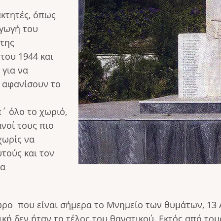
ακτητές, όπως
αγωγή του
 της
του 1944 και
 για να
α αφανίσουν το
΄ όλο το χωριό,
ανοί τους πιο
χωρίς να
υτούς και τον
ία
ρο που είναι σήμερα το Μνημείο των θυμάτων, 13 
ική δεν ήταν το τέλος του θανατικού. Εκτός από του