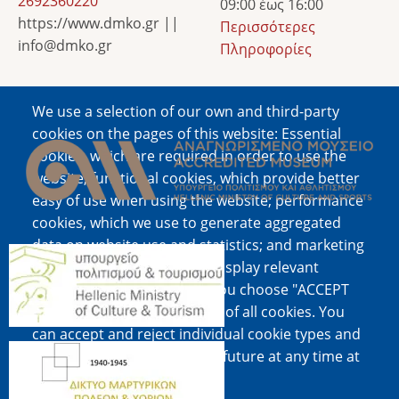
2692360220
09:00 έως 16:00
https://www.dmko.gr ||
Περισσότερες
info@dmko.gr
Πληροφορίες
We use a selection of our own and third-party
Image
cookies on the pages of this website: Essential
cookies, which are required in order to use the
website; functional cookies, which provide better
easy of use when using the website; performance
cookies, which we use to generate aggregated
data on website use and statistics; and marketing
Image
cookies, which are used to display relevant
content and advertising. If you choose "ACCEPT
ALL", you consent to the use of all cookies. You
can accept and reject individual cookie types and
Image
revoke your consent for the future at any time at
"Settings".