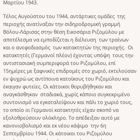
Μαρτίου 1943.
Τέλος Αυγούστου του 1944, αντάρτικες ομάδες της
περιοχής ανατίναξαν την σιδηροδρομική γραμμή
Βόλου-Λάρισας στην θέση Εικοσάρια Ριζομύλου με
αποτέλεσμα να εμποδίζεται η διέλευση των τραίνων
και ο ανεφοδιασμός των κατακτητών της περιοχής. Οι
κατακτητές (Γερμανοί πλέον) έχοντας υπόψη τους την
αντιστασιακή συμπεριφορά του Ριζομύλου, επί
15ημέρες με ξαφνικές επιδρομές στο χωριό, εκτελούσαν
εν ψυχρώ ως αντίποινα κατοίκους του Ριζομύλου και
έκαιγαν φυτείες. Οι κάτοικοι θορυβήθηκαν και
αναγκάσθηκαν σταδιακά, χωρίς κάποιο συγκεκριμένο
συντονισμό να εγκαταλείψουν και πάλι το χωριό τους,
το οποίο οι Γερμανοί κατακτητές είχαν σκοπό να
εξολοθρεύσουν ολόκληρο. Το απέδειξαν αυτό με
κανονιοβολισμό και εκ νέου κάψιμο την 6η
Σεπτεμβρίου 1944. Οι κάτοικοι του Ριζομύλου