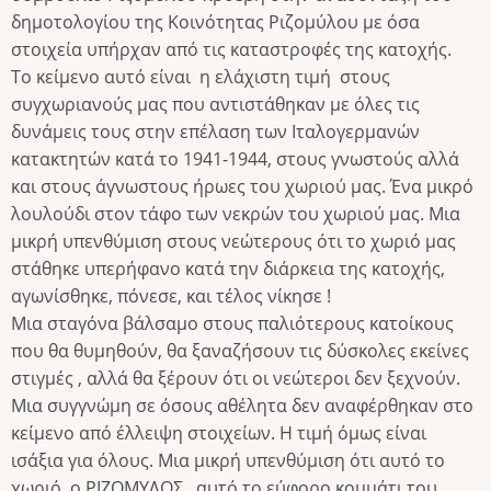
δημοτολογίου της Κοινότητας Ριζομύλου με όσα
στοιχεία υπήρχαν από τις καταστροφές της κατοχής.
Το κείμενο αυτό είναι η ελάχιστη τιμή στους
συγχωριανούς μας που αντιστάθηκαν με όλες τις
δυνάμεις τους στην επέλαση των Ιταλογερμανών
κατακτητών κατά το 1941-1944, στους γνωστούς αλλά
και στους άγνωστους ήρωες του χωριού μας. Ένα μικρό
λουλούδι στον τάφο των νεκρών του χωριού μας. Μια
μικρή υπενθύμιση στους νεώτερους ότι το χωριό μας
στάθηκε υπερήφανο κατά την διάρκεια της κατοχής,
αγωνίσθηκε, πόνεσε, και τέλος νίκησε !
Μια σταγόνα βάλσαμο στους παλιότερους κατοίκους
που θα θυμηθούν, θα ξαναζήσουν τις δύσκολες εκείνες
στιγμές , αλλά θα ξέρουν ότι οι νεώτεροι δεν ξεχνούν.
Μια συγγνώμη σε όσους αθέλητα δεν αναφέρθηκαν στο
κείμενο από έλλειψη στοιχείων. Η τιμή όμως είναι
ισάξια για όλους. Μια μικρή υπενθύμιση ότι αυτό το
χωριό, ο ΡΙΖΟΜΥΛΟΣ , αυτό το εύφορο κομμάτι του