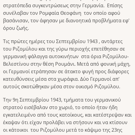
στρατόπεδα συγκεντρώσεως στην Γερμανία. Επίσης
συνέλαβαν τον Ρομφαία Θεοφάνη τον οποίο αφού
βασάνισαν, τον άφησαν με διανοητικά προβλήματα εφ'
όρου ζωής.
Τις πρώτες ημέρες του Σεπτεμβρίου 1943 , αντάρτες
του Ριζομύλου και της γύρω περιοχής επετέθησαν σε
γερμανική φάλαγγα αυτοκινήτων στα όρια Ριζομύλου-
Βελεστίνου στην θέση Ρουμάνι. Μετά από φονική μάχη,
οι Γερμανοί ετράπησαν σε άτακτο φυγή προς διάφορες
κατευθύνσεις μέσα στα χωράφια. Δύο Γερμανοί απ'
αυτούς σκοτώθηκαν μέσα στον οικισμό Ριζομύλου.
Την 9η Σεπτεμβρίου 1943, τμήματα του γερμανικού
στρατού εισέβαλαν στο χωριό, το οποίο ήταν ήδη
εγκατελειμένο από τους κατοίκους, και κατέστρεψαν και
έκαψαν ότι είχαν προλάβει να στήσουν και να κτίσουν
οι κάτοικοι του Ριζομύλου μετά το κάψιμο της 23ης