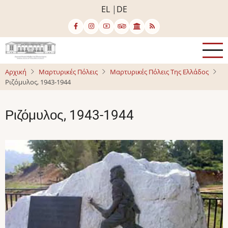
Παράκαμψη
EL
DE
προς
το
κυρίως
περιεχόμενο
Αρχική
Μαρτυρικές Πόλεις
Μαρτυρικές Πόλεις Της Ελλάδος
Ριζόμυλος, 1943-1944
Ριζόμυλος, 1943-1944
Image