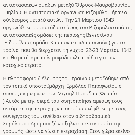
αντιστασιακών ομάδων μεταξύ Όθρυος-Μαυροβουνίου
-Πηλίου. Η αντιστασιακή οργάνωση Ριζομύλου ήταν ο
σύνδεσμος μεταξύ αυτών. Την 21 Μαρτίου 1943
οργανώθηκε σαμποτάζ στο ύψος του Ριζομύλου από τις
αντιστασιακές ομάδες της περιοχής Βελεστίνου
-Ριζομύλου ( ομάδα Καραϊσκάκη «Λαρισινού» ) για το
τραίνο που θα διερχόταν τη νύχτα 22-23 Μαρτίου 1943
και θα μετέφερε πολεμοφόδια κλπ εφόδια για τον
κατοχικό στρατό.
Η πληροφορία διέλευσης του τραίνου μεταδόθηκε από
τον τοπικό υποσταθμάρχη Ερμόλαο Παπαφωτίου ο
οποίος ενημέρωσε τον Μιχαήλ Παπαδάμ (Φεραίο
).Αυτός με την σειρά του κινητοποίησε αμέσως τους
αντάρτες της περιοχής και αφού συσκέφθηκε με τους
συνεργάτες του , ανέθεσε στον σιδηροδρομικό
Χαράλαμπο Αραμπατζή να ξηλώσει ένα κομμάτι της
γραμμής ώστε να γίνει η εκτροχίαση. Στον χώρο εκείνο