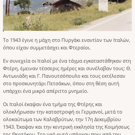
Το 1943 έγινε η μάχη στο Πυργάκι εναντίον των Ιταλών,
όπου είχαν συμμετάσχει και Φτεραίοι.
Εν συνεχεία οι Ιταλοί με ένα τάγμα εγκαταστάθηκαν στη
Φτέρη, έμειναν τέσσερις ημέρες και συνέλαβαν τους: Θ.
Αντωνιάδη και Γ. Πανουτσόπουλο και τους εκτέλεσαν
στο προσκυνητάρι Πετσάκων, όπου στη θέση αυτή
υπάρχει ένα μικρό απέριττο μνημείο.
Οι Ιταλοί έκαψαν ένα τμήμα της Φτέρης και
ολοκλήρωσαν την καταστροφή οι Γερμανοί, μετά το
ολοκαύτωμα των Καλαβρύτων, την 17η Δεκεμβρίου
1943. Έκαψαν και την κεντρική εκκλησία της Κοιμήσεως
της Θεοτόκου. Στο ναό αυτό υπήρχαν πριν από την