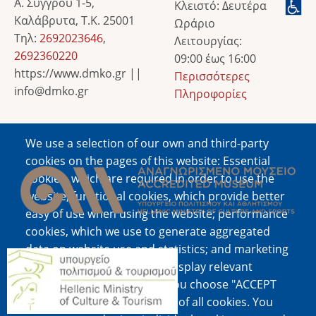
Α. Συγγρού 1-5,
Κλειστό: Δευτέρα
Καλάβρυτα, Τ.Κ. 25001
Ωράριο
Τηλ:
2692023646
,
Λειτουργίας:
2692360220
09:00 έως 16:00
https://www.dmko.gr ||
Περισσότερες
info@dmko.gr
Πληροφορίες
We use a selection of our own and third-party
Image
cookies on the pages of this website: Essential
cookies, which are required in order to use the
website; functional cookies, which provide better
easy of use when using the website; performance
cookies, which we use to generate aggregated
data on website use and statistics; and marketing
Image
cookies, which are used to display relevant
content and advertising. If you choose "ACCEPT
ALL", you consent to the use of all cookies. You