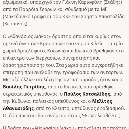
αξιωματικό, υπαρχηγό τον Γιάννη Καριοφύλη (Στάθης)
από τα Πορρόια Σερρών και σύνδεσμό με το ΜΓ
(Μακεδονικό Γραφείο) του ΚΚΕ τον Χρήστο Αποστολίδη
(Κεραυνός).
Ο «Αθανάσιος Διάκος» δραστηριοποιείται κυρίως στον
ορεινό όγκο των Κρουσσίων του νομού Κιλκίς. Τα τρία
χωριά Αμπελόφυτο, Κυδωνιά και Κλειστό βρέθηκαν στο
επίκεντρο των διεργασιών, συγκρότησης και
δραστηριοποίησης του. Στα χωριά αυτά συγκροτήθηκε
επιτροπή που ανέλαβε την τροφοδοσία των ανταρτών.
Μεταξύ άλλων στελέχη της ανταρτοομάδας ήταν και ο
Βασίλης Πετρίδης,
από το Κλειστό, που ορίσθηκε
στρατιωτικός υπεύθυνος, ο
Παύλος Κοτσαλίδης
, από
την Κυδωνιά, πολιτικός υπεύθυνος και ο
Μελίτης
Αθανασιάδης
, από το Κλειστό, υπεύθυνος εφοδιασμού.
Οι δύο πρώτοι είναι ανάμεσα στους 96 εκτελεσθέντες.
Η δράση του «Αθανασίου Διάκου» προκάλεσε τις πρώτες