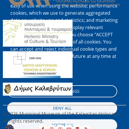
easy of use when using the website; performance
cookies, which we use to generate aggregated
data on website use and statistics; and marketing
Image
cookies, which are used to display relevant
content and advertising. If you choose "ACCEPT
ALL", you consent to the use of all cookies. You
can accept and reject individual cookie types and
Image
revoke your consent for the future at any time at
"Settings".
Cookie documentation
Image
COOKIE SETTINGS
DENY ALL
© 2026 Municipal Museum of the Kalavritan Holocaust,
All rights reserved.
ACCEPT ALL