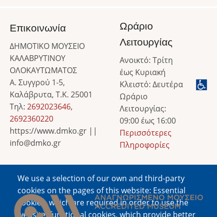
Ωράριο
Επικοινωνία
Λειτουργίας
ΔΗΜΟΤΙΚΟ ΜΟΥΣΕΙΟ
ΚΑΛΑΒΡΥΤΙΝΟΥ
Ανοικτό: Τρίτη
ΟΛΟΚΑΥΤΩΜΑΤΟΣ
έως Κυριακή
Α. Συγγρού 1-5,
Κλειστό: Δευτέρα
Καλάβρυτα, Τ.Κ. 25001
Ωράριο
Τηλ:
2692023646
,
Λειτουργίας:
2692360220
09:00 έως 16:00
https://www.dmko.gr ||
Περισσότερες
info@dmko.gr
Πληροφορίες
We use a selection of our own and third-party
Image
cookies on the pages of this website: Essential
cookies, which are required in order to use the
website; functional cookies, which provide better