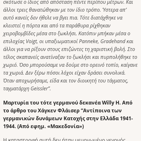
σκότωσε ο ίδιος από απόσταση πέντε περίπου μέτρων. Και
άλλοι τρεις θανατώθηκαν με τον ίδιο τρόπο. Ύστερα απ’
αυτό κανείς δεν ήθελε να βγει πια. Τότε διατάχθηκε να
κλειστεί η πόρτα και από τα παράθυρα ρίχθηκαν
χειροβομβίδες μέσα στο ξωκλήσι. Κατόπιν μπήκαν μέσα ο
επιλοχίας Voigt, οι υπαξιωματικοί Panneke, Gradehand και
άλλοι για να ρίξουν στους επιζώντες τη χαριστική βολή. Στο
τέλος σκαπανείς ανατίναξαν το ξωκλήσι και πυρπολήθηκε το
χωριό. Όσο μπορούσαμε να δούμε στο ορεινό τοπίο, καίγανε
τα χωριά. Δεν ξέρω πόσοι λόχοι είχαν δράσει συνολικά.
Όταν αποχωρήσαμε, είδα και τον διοικητή του τάγματος,
ταγματάρχη Geissler”.
Μαρτυρία του τότε γερμανού δεκανέα Willy H. Από
το άρθρο του Χάγκεν Φλάισερ “Αντίποινα των
γερμανικών δυνάμεων Κατοχής στην Ελλάδα 1941-
1944. (Από εφημ. «Μακεδονία»)
Η καταστροφή αυτή δεν ήταν μεμονωμένο γεγονός.