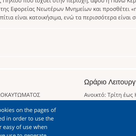
ς Πηλίου που ισχύει στην περιοχή, αφού η Πάνω Κερ
 της Εφορείας Νεωτέρων Μνημείων και προσθέτει «η 
πίτια είναι κατοικήσιμα, ενώ τα περισσότερα είναι 
Ωράριο Λειτουργ
ΟΛΟΚΑΥΤΩΜΑΤΟΣ
Ανοικτό: Τρίτη έως
Κλειστό: Δευτέρα
ookies on the pages of
Ωράριο Λειτουργίας
ed in order to use the
Περισσότερες Πληρ
er easy of use when
we use to generate