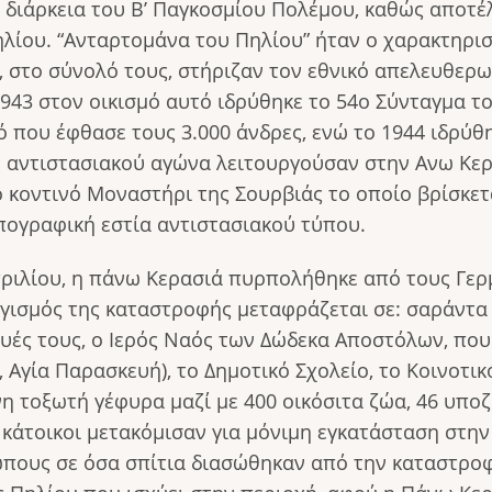
η διάρκεια του Β’ Παγκοσμίου Πολέμου, καθώς αποτέ
ηλίου. “Ανταρτομάνα του Πηλίου” ήταν ο χαρακτηρισ
ύ, στο σύνολό τους, στήριζαν τον εθνικό απελευθερ
1943 στον οικισμό αυτό ιδρύθηκε το 54ο Σύνταγμα τ
ό που έφθασε τους 3.000 άνδρες, ενώ το 1944 ιδρύθη
υ αντιστασιακού αγώνα λειτουργούσαν στην Ανω Κε
ο κοντινό Μοναστήρι της Σουρβιάς το οποίο βρίσκετ
πογραφική εστία αντιστασιακού τύπου.
 Απριλίου, η πάνω Κερασιά πυρπολήθηκε από τους Γε
γισμός της καταστροφής μεταφράζεται σε: σαράντα
σκευές τους, ο Ιερός Ναός των Δώδεκα Αποστόλων, πο
 Αγία Παρασκευή), το Δημοτικό Σχολείο, το Κοινοτι
η τοξωτή γέφυρα μαζί με 400 οικόσιτα ζώα, 46 υποζ
 κάτοικοι μετακόμισαν για μόνιμη εγκατάσταση στη
ώπους σε όσα σπίτια διασώθηκαν από την καταστρο