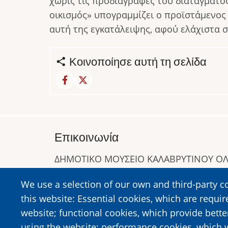
χωρίς τις προδιαγραφές του διατάγματο
οικισμός» υπογραμμίζει ο προϊστάμενος
αυτή της εγκατάλειψης, αφού ελάχιστα σ
Κοινοποίησε αυτή τη σελίδα
Επικοινωνία
ΔΗΜΟΤΙΚΟ ΜΟΥΣΕΙΟ ΚΑΛΑΒΡΥΤΙΝΟΥ 
Α. Συγγρού 1-5, Καλάβρυτα, Τ.Κ. 25001
We use a selection of our own and third-party c
Τηλ:
2692023646
,
2692360220
this website: Essential cookies, which are requir
https://www.dmko.gr || info@dmko.gr
website; functional cookies, which provide bett
using the website; performance cookies, which 