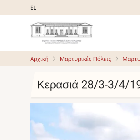
Παράκαμψη
EL
προς
το
κυρίως
περιεχόμενο
Αρχική
Μαρτυρικές Πόλεις
Μαρτυ
Κερασιά 28/3-3/4/1
Image