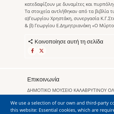
κατεδαφίζουν με δυναμίτες και πυρπόλησ
Τα στοιχεία αντλήθηκαν από τα βιβλία τ
α)Γεωργίου Χρηστάκη, συνεργασία Κ.Γ.Σ
& β) Γεωργίου Ε.Δημητριανάκη «Ο Μύρτο
Κοινοποίησε αυτή τη σελίδα
Επικοινωνία
ΔΗΜΟΤΙΚΟ ΜΟΥΣΕΙΟ ΚΑΛΑΒΡΥΤΙΝΟΥ 
Α. Συγγρού 1-5, Καλάβρυτα, Τ.Κ. 25001
We use a selection of our own and third-party c
Τηλ:
2692023646
,
2692360220
this website: Essential cookies, which are requir
https://www.dmko.gr || info@dmko.gr