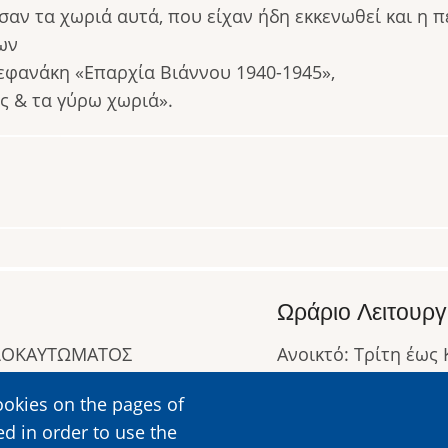
αν τα χωριά αυτά, που είχαν ήδη εκκενωθεί και η π
ων
τεφανάκη «Επαρχία Βιάννου 1940-1945»,
ς & τα γύρω χωριά».
Ωράριο Λειτουργ
ΟΛΟΚΑΥΤΩΜΑΤΟΣ
Ανοικτό: Τρίτη έως
Κλειστό: Δευτέρα
ookies on the pages of
Ωράριο Λειτουργίας
ed in order to use the
Περισσότερες Πληρ