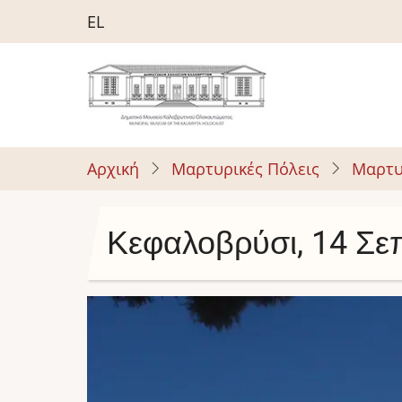
Παράκαμψη
EL
προς
το
κυρίως
περιεχόμενο
Αρχική
Μαρτυρικές Πόλεις
Μαρτυ
Κεφαλοβρύσι, 14 Σε
Image