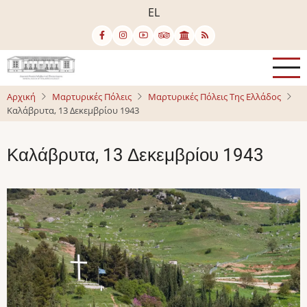
Παράκαμψη
EL
προς
το
κυρίως
περιεχόμενο
Αρχική
Μαρτυρικές Πόλεις
Μαρτυρικές Πόλεις Της Ελλάδος
Καλάβρυτα, 13 Δεκεμβρίου 1943
Καλάβρυτα, 13 Δεκεμβρίου 1943
Image