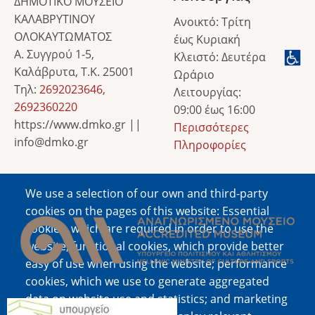
ΔΗΜΟΤΙΚΟ ΜΟΥΣΕΙΟ
ΚΑΛΑΒΡΥΤΙΝΟΥ
Ανοικτό: Τρίτη
ΟΛΟΚΑΥΤΩΜΑΤΟΣ
έως Κυριακή
Α. Συγγρού 1-5,
Κλειστό: Δευτέρα
Καλάβρυτα, Τ.Κ. 25001
Ωράριο
Τηλ:
2692023646
,
Λειτουργίας:
2692360220
09:00 έως 16:00
https://www.dmko.gr ||
Περισσότερες
info@dmko.gr
Πληροφορίες
We use a selection of our own and third-party
Image
cookies on the pages of this website: Essential
cookies, which are required in order to use the
website; functional cookies, which provide better
easy of use when using the website; performance
cookies, which we use to generate aggregated
data on website use and statistics; and marketing
Image